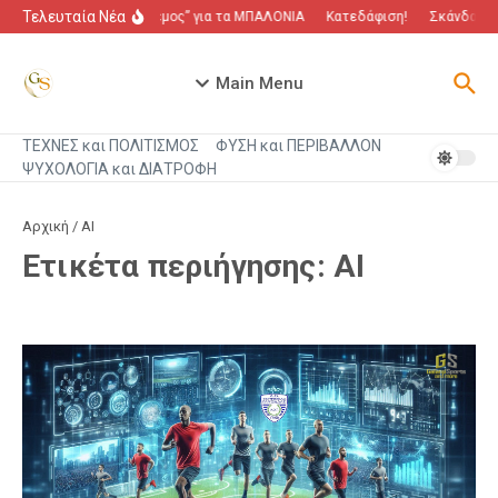
Μετάβαση στο περιεχόμενο
Τελευταία Νέα
“Πόλεμος” για τα ΜΠΑΛΟΝΙΑ
Κατεδάφιση!
Σκάνδαλο π
Main Menu
ΤΕΧΝΕΣ και ΠΟΛΙΤΙΣΜΟΣ
ΦΥΣΗ και ΠΕΡΙΒΑΛΛΟΝ
ΨΥΧΟΛΟΓΙΑ και ΔΙΑΤΡΟΦΗ
Αρχική
/
ΑΙ
Ετικέτα περιήγησης: ΑΙ