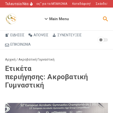
Μετάβαση στο περιεχόμενο
Τελευταία Νέα
“Πόλεμος” για τα ΜΠΑΛΟΝΙΑ
Κατεδάφιση!
Σκάνδαλο πο
Main Menu
ΕΙΔΗΣΕΙΣ
ΑΠΟΨΕΙΣ
ΣΥΝΕΝΤΕΥΞΕΙΣ
ΕΠΙΚΟΙΝΩΝΙΑ
Αρχική
/
Ακροβατική Γυμναστική
Ετικέτα
περιήγησης: Ακροβατική
Γυμναστική