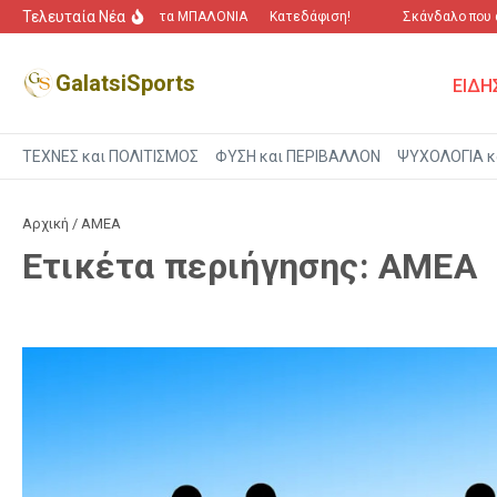
Μετάβαση στο περιεχόμενο
Τελευταία Νέα
“Πόλεμος” για τα ΜΠΑΛΟΝΙΑ
Κατεδάφιση!
Σκάνδαλο που αγ
GalatsiSports
ΕΙΔΗ
ΤΕΧΝΕΣ και ΠΟΛΙΤΙΣΜΟΣ
ΦΥΣΗ και ΠΕΡΙΒΑΛΛΟΝ
ΨΥΧΟΛΟΓΙΑ κ
Αρχική
/
ΑΜΕΑ
Ετικέτα περιήγησης: ΑΜΕΑ