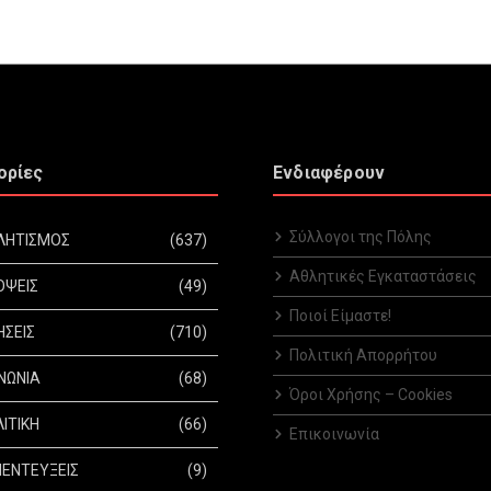
ορίες
Ενδιαφέρουν
Σύλλογοι της Πόλης
ΛΗΤΙΣΜΟΣ
(637)
Αθλητικές Εγκαταστάσεις
ΟΨΕΙΣ
(49)
Ποιοί Είμαστε!
ΗΣΕΙΣ
(710)
Πολιτική Απορρήτου
ΝΩΝΙΑ
(68)
Όροι Χρήσης – Cookies
ΙΤΙΚΗ
(66)
Επικοινωνία
ΕΝΤΕΥΞΕΙΣ
(9)