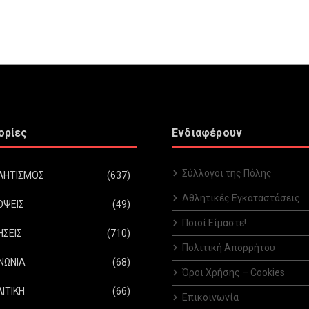
ορίες
Ενδιαφέρουν
Σύλλογοι της Πόλης
ΛΗΤΙΣΜΟΣ
(637)
Αθλητικές Εγκαταστάσεις
ΟΨΕΙΣ
(49)
Ποιοί Είμαστε!
ΗΣΕΙΣ
(710)
Πολιτική Απορρήτου
ΝΩΝΙΑ
(68)
Όροι Χρήσης – Cookies
ΙΤΙΚΗ
(66)
Επικοινωνία