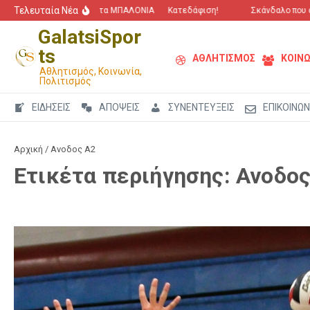
Μετάβαση στο περιεχόμενο
Τελευταία Νέα
“Πόλεμος” για τα ΜΠΑΛΟΝΙΑ
Κατεδάφιση!
Σκάνδαλο που αγ
GalatsiSpor
ts
ΑΘΛΗΤΙΣΜΟΣ
ΚΟΙΝΩ
Αθλητισμός, Κοινωνία,
Πολιτισμός
ΕΙΔΗΣΕΙΣ
ΑΠΟΨΕΙΣ
ΣΥΝΕΝΤΕΥΞΕΙΣ
ΕΠΙΚΟΙΝΩΝ
Αρχική
/
Ανοδος Α2
Ετικέτα περιήγησης: Ανοδος