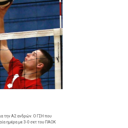
για την Α2 ανδρών. Ο ΓΣΗ που
αία ημέρα με 3-0 σετ του ΠΑΟΚ