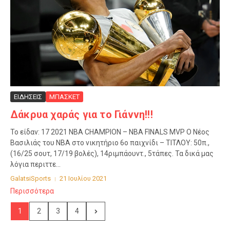
ΕΙΔΗΣΕΙΣ
ΜΠΑΣΚΕΤ
Δάκρυα χαράς για το Γιάννη!!!
Το είδαν: 17 2021 ΝΒΑ CHAMPION – NBA FINALS MVP O Nέος
Βασιλιάς του NBA στο νικητήριο 6ο παιχνίδι – ΤΙΤΛΟΥ: 50π.,
(16/25 σουτ, 17/19 βολές), 14ριμπάουντ., 5τάπες. Τα δικά μας
λόγια περιττε...
GalatsiSports
21 Ιουλίου 2021
Περισσότερα
1
2
3
4