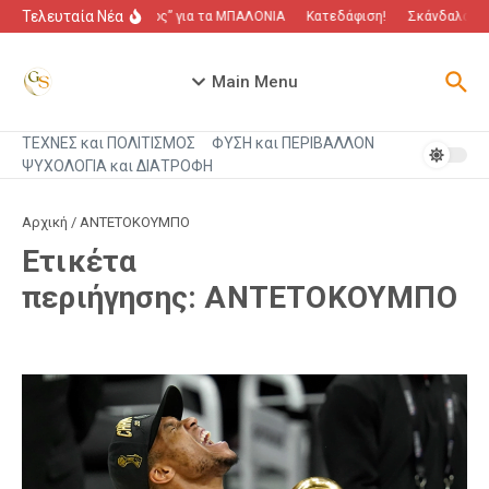
Μετάβαση στο περιεχόμενο
Τελευταία Νέα
“Πόλεμος” για τα ΜΠΑΛΟΝΙΑ
Κατεδάφιση!
Σκάνδαλο που
Main Menu
ΤΕΧΝΕΣ και ΠΟΛΙΤΙΣΜΟΣ
ΦΥΣΗ και ΠΕΡΙΒΑΛΛΟΝ
ΨΥΧΟΛΟΓΙΑ και ΔΙΑΤΡΟΦΗ
Αρχική
/
ΑΝΤΕΤΟΚΟΥΜΠΟ
Ετικέτα
περιήγησης: ΑΝΤΕΤΟΚΟΥΜΠΟ