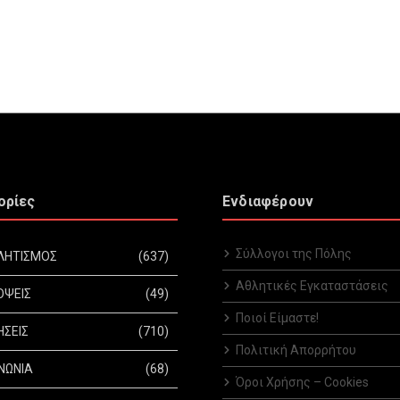
ορίες
Ενδιαφέρουν
Σύλλογοι της Πόλης
ΛΗΤΙΣΜΟΣ
(637)
Αθλητικές Εγκαταστάσεις
ΟΨΕΙΣ
(49)
Ποιοί Είμαστε!
ΗΣΕΙΣ
(710)
Πολιτική Απορρήτου
ΝΩΝΙΑ
(68)
Όροι Χρήσης – Cookies