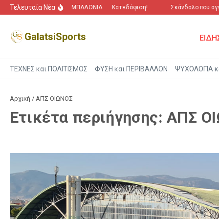
Μετάβαση στο περιεχόμενο
Τελευταία Νέα
“Πόλεμος” για τα ΜΠΑΛΟΝΙΑ
Κατεδάφιση!
Σκάνδαλο που αγγί
GalatsiSports
ΕΙΔΗ
ΤΕΧΝΕΣ και ΠΟΛΙΤΙΣΜΟΣ
ΦΥΣΗ και ΠΕΡΙΒΑΛΛΟΝ
ΨΥΧΟΛΟΓΙΑ κ
Αρχική
/
ΑΠΣ ΟΙΩΝΟΣ
Ετικέτα περιήγησης: ΑΠΣ Ο