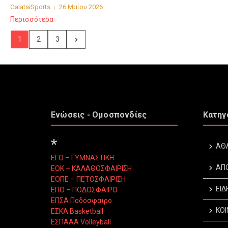
GalatsiSports
26 Μαΐου 2026
Περισσότερα
1
2
3
Ενώσεις - Ομοσπονδίες
Κατηγ
*
ΑΘ
ΕΓΟ – ΓΥΜΝΑΣΤΙΚΗ
ΑΠ
ΕΟΚ – ΚΑΛΑΘΟΣΦΑΙΡΙΣΗ
ΕΟΠΕ – ΠΕΤΟΣΦΑΙΡΙΣΗ
ΕΙΔ
ΕΠΟ – ΠΟΔΟΣΦΑΙΡΟ
ΕΠΣΑ Ποδόσφαιρο
ΚΟΙ
ΕΣΚΑ Basketball
ΕΣΠΑΑΑ Volleyball