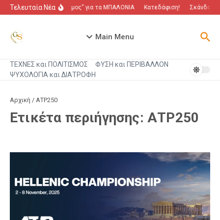
Μετάβαση στο περιεχόμενο
Τελευταία Νέα
“Πόλεμος” για τα ΜΠΑΛΟΝΙΑ
Κατεδάφιση!
Σκάνδαλο π
Main Menu
ΤΕΧΝΕΣ και ΠΟΛΙΤΙΣΜΟΣ
ΦΥΣΗ και ΠΕΡΙΒΑΛΛΟΝ
ΨΥΧΟΛΟΓΙΑ και ΔΙΑΤΡΟΦΗ
Αρχική
/
ΑΤΡ250
Ετικέτα περιήγησης: ΑΤΡ250