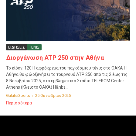
ΕΙΔΗΣΕΙΣ
ΤΕΝΙΣ
Διοργάνωση ATP 250 στην Αθήνα
Το είδαν: 120 Η αφρόκρεμα του παγκόσμιου τένις στο ΟΑΚΑ Η
Αθήνα θα φιλοξενήσει το τουρνουά ATP 250 από τις 2 έως τις
8 Νοεμβρίου 2025, στο εμβληματικό Στάδιο TELEKOM Center
Athens (Κλειστό ΟΑΚΑ) Η&nbs...
GalatsiSports
25 Οκτωβρίου 2025
Περισσότερα