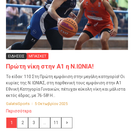
ΕΙΔΗΣΕΙΣ
ΜΠΑΣΚΕΤ
Πρώτη νίκη στην Α1 η Ν.ΙΩΝΙΑ!
Το είδαν: 110 Στη Πρώτη εμφάνιση στην μεγάλη κατηγορία! Οι
κυρίες της Ν. ΙΩΝΙΑΣ, στη παρθενική τους εμφάνιση στην Α1
Εθνική Κατηγορία Γυναικών, πέτυχαν εύκολη νίκη και μάλιστα
εκτός έδρας, με 76-58! Η...
GalatsiSports
5 Οκτωβρίου 2025
Περισσότερα
1
2
3
...
11