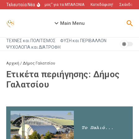
Μετάβαση στο περιεχόμενο
Τελευταία Νέα
“Πόλεμος” για τα ΜΠΑΛΟΝΙΑ
Κατεδάφιση!
Σκάνδαλο π
Main Menu
ΤΕΧΝΕΣ και ΠΟΛΙΤΙΣΜΟΣ
ΦΥΣΗ και ΠΕΡΙΒΑΛΛΟΝ
ΨΥΧΟΛΟΓΙΑ και ΔΙΑΤΡΟΦΗ
Αρχική
/
Δήμος Γαλατσίου
Ετικέτα περιήγησης: Δήμος
Γαλατσίου