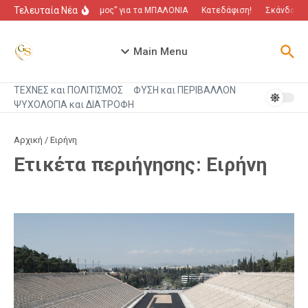
Μετάβαση στο περιεχόμενο
Τελευταία Νέα
“Πόλεμος” για τα ΜΠΑΛΟΝΙΑ
Κατεδάφιση!
Σκάνδαλο π
Main Menu
ΤΕΧΝΕΣ και ΠΟΛΙΤΙΣΜΟΣ
ΦΥΣΗ και ΠΕΡΙΒΑΛΛΟΝ
ΨΥΧΟΛΟΓΙΑ και ΔΙΑΤΡΟΦΗ
Αρχική
/
Ειρήνη
Ετικέτα περιήγησης: Ειρήνη