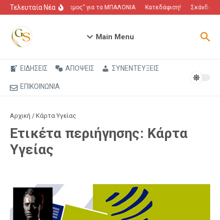
Μετάβαση στο περιεχόμενο
Τελευταία Νέα
“Πόλεμος” για τα ΜΠΑΛΟΝΙΑ
Κατεδάφιση!
Σκάνδαλο π
Main Menu
ΕΙΔΗΣΕΙΣ
ΑΠΟΨΕΙΣ
ΣΥΝΕΝΤΕΥΞΕΙΣ
ΕΠΙΚΟΙΝΩΝΙΑ
Αρχική
/
Κάρτα Υγείας
Ετικέτα περιήγησης: Κάρτα
Υγείας