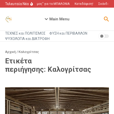
Μετάβαση στο περιεχόμενο
Τελευταία Νέα
“Πόλεμος” για τα ΜΠΑΛΟΝΙΑ
Κατεδάφιση!
Σκάνδαλο π
Main Menu
ΤΕΧΝΕΣ και ΠΟΛΙΤΙΣΜΟΣ
ΦΥΣΗ και ΠΕΡΙΒΑΛΛΟΝ
ΨΥΧΟΛΟΓΙΑ και ΔΙΑΤΡΟΦΗ
Αρχική
/
Καλογρίτσας
Ετικέτα
περιήγησης: Καλογρίτσας