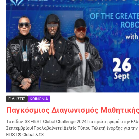
ΕΙΔΗΣΕΙΣ
ΚΟΙΝΩΝΙΑ
Παγκόσμιος Διαγωνισμός Μαθητική
Το είδαν: 33 FIRST Global Challenge 2024 Για πρώτη φορά στην Ελλ
Σεπτεμβρίου! Προλαβαίνετε! Δελτίο Τύπου Τελετή έναρξης για τη
FIRST® Global &#8...