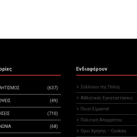
ορίες
Ενδιαφέρουν
Σύλλογοι της Πόλης
ΛΗΤΙΣΜΟΣ
(637)
Αθλητικές Εγκαταστάσεις
ΟΨΕΙΣ
(49)
Ποιοί Είμαστε!
ΗΣΕΙΣ
(710)
Πολιτική Απορρήτου
ΝΩΝΙΑ
(68)
Όροι Χρήσης – Cookies