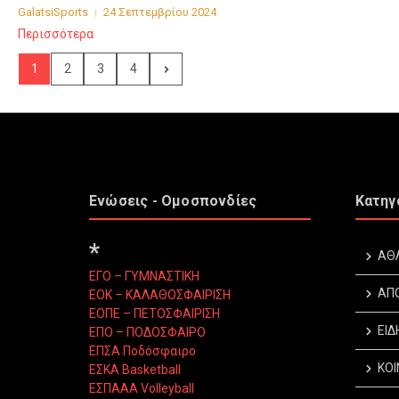
GalatsiSports
24 Σεπτεμβρίου 2024
Περισσότερα
1
2
3
4
Ενώσεις - Ομοσπονδίες
Κατηγ
*
ΑΘ
ΕΓΟ – ΓΥΜΝΑΣΤΙΚΗ
ΑΠ
ΕΟΚ – ΚΑΛΑΘΟΣΦΑΙΡΙΣΗ
ΕΟΠΕ – ΠΕΤΟΣΦΑΙΡΙΣΗ
ΕΙΔ
ΕΠΟ – ΠΟΔΟΣΦΑΙΡΟ
ΕΠΣΑ Ποδόσφαιρο
ΚΟΙ
ΕΣΚΑ Basketball
ΕΣΠΑΑΑ Volleyball