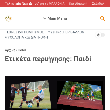
Μετάβαση στο περιεχόμενο
Τελευταία Νέα
“Πόλεμος” για τα ΜΠΑΛΟΝΙΑ
Κατεδάφιση!
Σκάνδαλο που
Main Menu
ΤΕΧΝΕΣ και ΠΟΛΙΤΙΣΜΟΣ
ΦΥΣΗ και ΠΕΡΙΒΑΛΛΟΝ
ΨΥΧΟΛΟΓΙΑ και ΔΙΑΤΡΟΦΗ
Αρχική
/
Παιδί
Ετικέτα περιήγησης: Παιδί