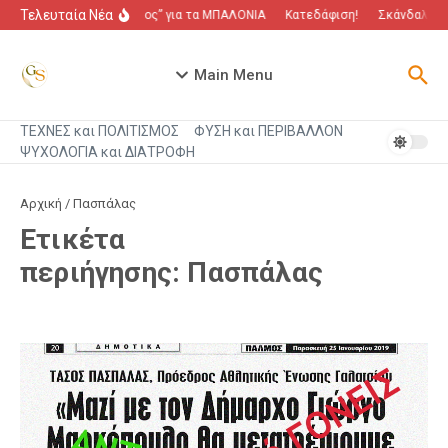
Μετάβαση στο περιεχόμενο
Τελευταία Νέα
“Πόλεμος” για τα ΜΠΑΛΟΝΙΑ
Κατεδάφιση!
Σκάνδαλο πο
Main Menu
ΤΕΧΝΕΣ και ΠΟΛΙΤΙΣΜΟΣ
ΦΥΣΗ και ΠΕΡΙΒΑΛΛΟΝ
ΨΥΧΟΛΟΓΙΑ και ΔΙΑΤΡΟΦΗ
Αρχική
/
Πασπάλας
Ετικέτα
περιήγησης: Πασπάλας