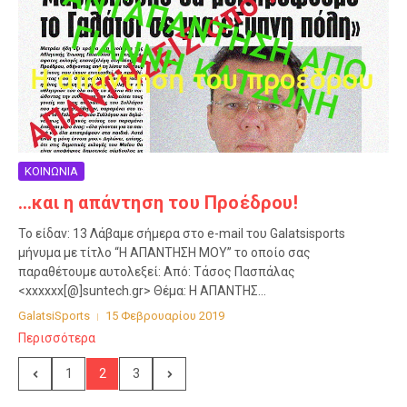
ΚΟΙΝΩΝΙΑ
…και η απάντηση του Προέδρου!
Το είδαν: 13 Λάβαμε σήμερα στο e-mail του Galatsisports
μήνυμα με τίτλο “Η ΑΠΑΝΤΗΣΗ ΜΟΥ” το οποίο σας
παραθέτουμε αυτολεξεί: Από: Τάσος Πασπάλας
<xxxxxx[@]suntech.gr> Θέμα: Η ΑΠΑΝΤΗΣ...
GalatsiSports
15 Φεβρουαρίου 2019
Περισσότερα
1
2
3