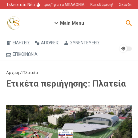
Μετάβαση στο περιεχόμενο
Τελευταία Νέα
“Πόλεμος” για τα ΜΠΑΛΟΝΙΑ
Κατεδάφιση!
Σκάνδαλο π
Main Menu
ΕΙΔΗΣΕΙΣ
ΑΠΟΨΕΙΣ
ΣΥΝΕΝΤΕΥΞΕΙΣ
ΕΠΙΚΟΙΝΩΝΙΑ
Αρχική
/
Πλατεία
Ετικέτα περιήγησης: Πλατεία