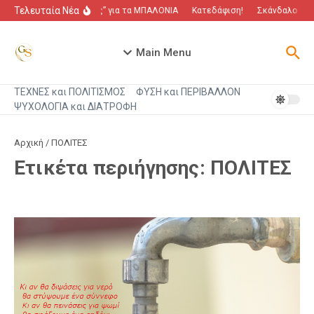
Μετάβαση στο περιεχόμενο
Τελευταία Νέα
“Πόλεμος” για τα ΜΠΑΛΟΝΙΑ
Κατεδάφιση!
Σκάνδαλο που 
Main Menu
ΤΕΧΝΕΣ και ΠΟΛΙΤΙΣΜΟΣ
ΦΥΣΗ και ΠΕΡΙΒΑΛΛΟΝ
ΨΥΧΟΛΟΓΙΑ και ΔΙΑΤΡΟΦΗ
Αρχική
/
ΠΟΛΙΤΕΣ
Ετικέτα περιήγησης: ΠΟΛΙΤΕΣ