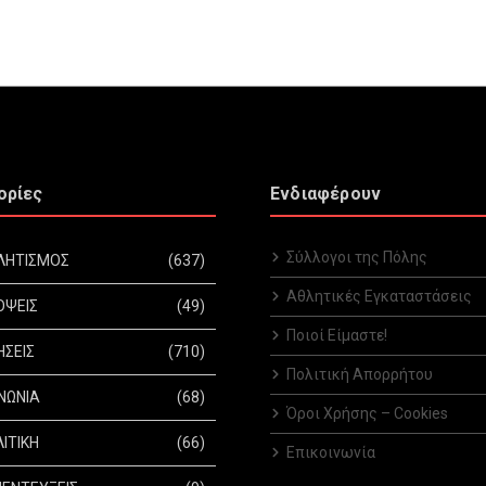
ορίες
Ενδιαφέρουν
Σύλλογοι της Πόλης
ΛΗΤΙΣΜΟΣ
(637)
Αθλητικές Εγκαταστάσεις
ΟΨΕΙΣ
(49)
Ποιοί Είμαστε!
ΗΣΕΙΣ
(710)
Πολιτική Απορρήτου
ΝΩΝΙΑ
(68)
Όροι Χρήσης – Cookies
ΙΤΙΚΗ
(66)
Επικοινωνία