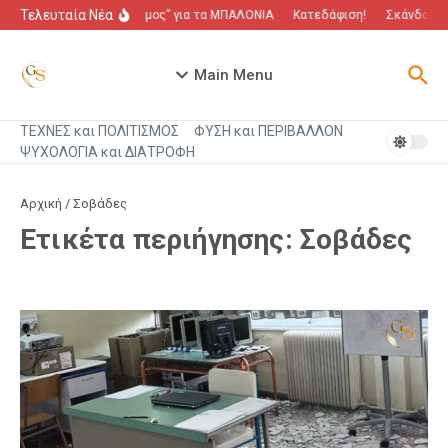
Μετάβαση στο περιεχόμενο
Τελευταία Νέα
“Πόλεμος” για τα ΜΠΑΛΟΝΙΑ
Κατεδάφιση!
Σκάνδαλο π
Main Menu
ΤΕΧΝΕΣ και ΠΟΛΙΤΙΣΜΟΣ
ΦΥΣΗ και ΠΕΡΙΒΑΛΛΟΝ
ΨΥΧΟΛΟΓΙΑ και ΔΙΑΤΡΟΦΗ
Αρχική
/
Σοβάδες
Ετικέτα περιήγησης: Σοβάδες