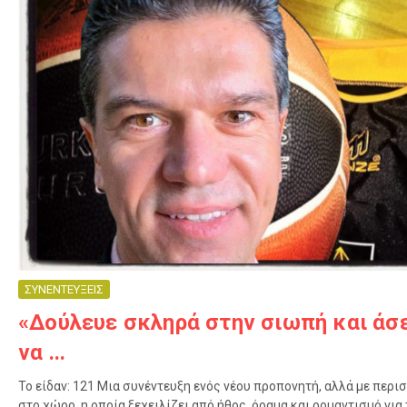
ΣΥΝΕΝΤΕΥΞΕΙΣ
«Δούλευε σκληρά στην σιωπή και άσε
να ...
Το είδαν: 121 Μια συνέντευξη ενός νέου προπονητή, αλλά με περ
στο χώρο, η οποία ξεχειλίζει από ήθος, όραμα και ρομαντισμό για