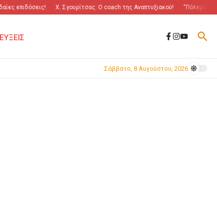
ίες επιδόσεις!
Χ. Σγουρίτσας: O coach της Αναπτυξιακού!
“Πόλεμος” γι
ΕΥΞΕΙΣ
Σάββατο, 8 Αυγούστου, 2026