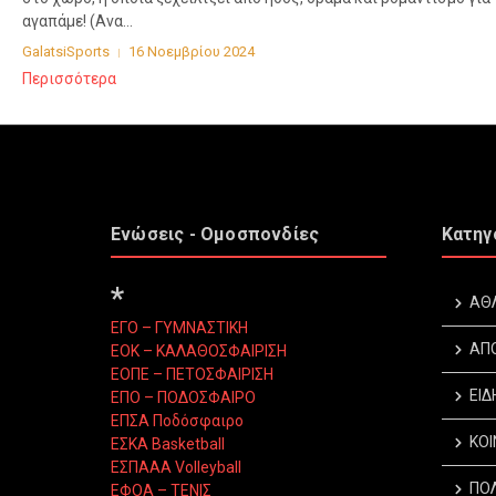
αγαπάμε! (Ανα...
GalatsiSports
16 Νοεμβρίου 2024
Περισσότερα
Ενώσεις - Ομοσπονδίες
Κατηγ
*
ΑΘ
ΕΓΟ – ΓΥΜΝΑΣΤΙΚΗ
ΑΠ
ΕΟΚ – ΚΑΛΑΘΟΣΦΑΙΡΙΣΗ
ΕΟΠΕ – ΠΕΤΟΣΦΑΙΡΙΣΗ
ΕΙΔ
ΕΠΟ – ΠΟΔΟΣΦΑΙΡΟ
ΕΠΣΑ Ποδόσφαιρο
ΚΟΙ
ΕΣΚΑ Basketball
ΕΣΠΑΑΑ Volleyball
ΠΟΛ
ΕΦΟΑ – ΤΕΝΙΣ