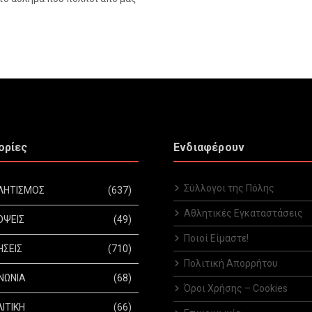
ορίες
Ενδιαφέρουν
Σύλλογοι της Πόλης
ΛΗΤΙΣΜΟΣ
(637)
Αθλητικές Εγκαταστάσεις
ΟΨΕΙΣ
(49)
Ποιοί Είμαστε!
ΗΣΕΙΣ
(710)
Πολιτική Απορρήτου
ΝΩΝΙΑ
(68)
Όροι Χρήσης – Cookies
ΙΤΙΚΗ
(66)