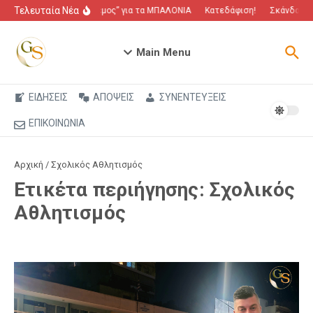
Μετάβαση στο περιεχόμενο
Τελευταία Νέα
“Πόλεμος” για τα ΜΠΑΛΟΝΙΑ
Κατεδάφιση!
Σκάνδαλο π
Main Menu
ΕΙΔΗΣΕΙΣ
ΑΠΟΨΕΙΣ
ΣΥΝΕΝΤΕΥΞΕΙΣ
ΕΠΙΚΟΙΝΩΝΙΑ
Αρχική
/
Σχολικός Αθλητισμός
Ετικέτα περιήγησης: Σχολικός
Αθλητισμός