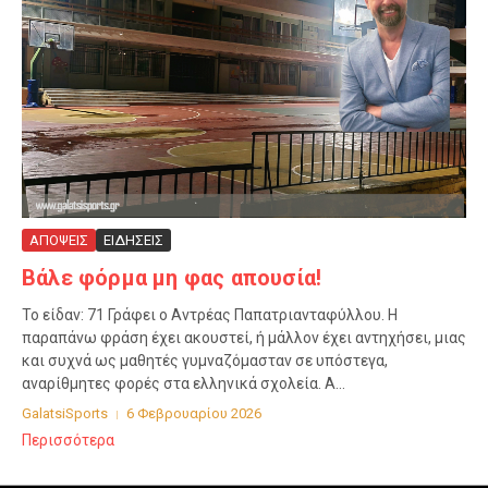
ΑΠΟΨΕΙΣ
ΕΙΔΗΣΕΙΣ
Βάλε φόρμα μη φας απουσία!
Το είδαν: 71 Γράφει ο Αντρέας Παπατριανταφύλλου. Η
παραπάνω φράση έχει ακουστεί, ή μάλλον έχει αντηχήσει, μιας
και συχνά ως μαθητές γυμναζόμασταν σε υπόστεγα,
αναρίθμητες φορές στα ελληνικά σχολεία. Α...
GalatsiSports
6 Φεβρουαρίου 2026
Περισσότερα