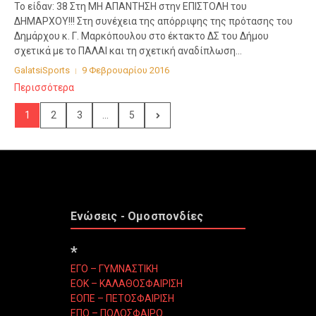
Το είδαν: 38 Στη ΜΗ ΑΠΑΝΤΗΣΗ στην ΕΠΙΣΤΟΛΗ του
ΔΗΜΑΡΧΟΥ!!! Στη συνέχεια της απόρριψης της πρότασης του
Δημάρχου κ. Γ. Μαρκόπουλου στο έκτακτο ΔΣ του Δήμου
σχετικά με το ΠΑΛΑΙ και τη σχετική αναδίπλωση...
GalatsiSports
9 Φεβρουαρίου 2016
Περισσότερα
1
2
3
...
5
Ενώσεις - Ομοσπονδίες
*
ΕΓΟ – ΓΥΜΝΑΣΤΙΚΗ
ΕΟΚ – ΚΑΛΑΘΟΣΦΑΙΡΙΣΗ
ΕΟΠΕ – ΠΕΤΟΣΦΑΙΡΙΣΗ
ΕΠΟ – ΠΟΔΟΣΦΑΙΡΟ