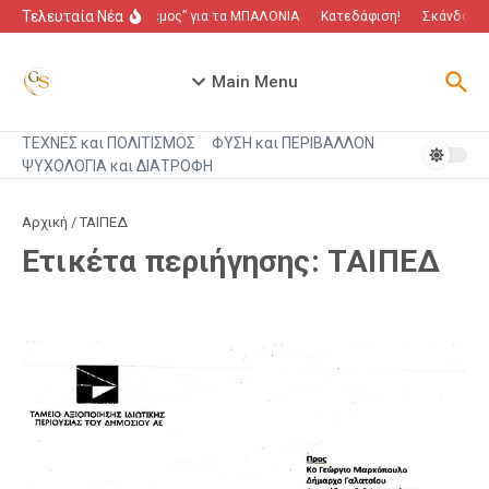
Μετάβαση στο περιεχόμενο
Τελευταία Νέα
“Πόλεμος” για τα ΜΠΑΛΟΝΙΑ
Κατεδάφιση!
Σκάνδαλο π
Main Menu
ΤΕΧΝΕΣ και ΠΟΛΙΤΙΣΜΟΣ
ΦΥΣΗ και ΠΕΡΙΒΑΛΛΟΝ
ΨΥΧΟΛΟΓΙΑ και ΔΙΑΤΡΟΦΗ
Αρχική
/
ΤΑΙΠΕΔ
Ετικέτα περιήγησης: ΤΑΙΠΕΔ