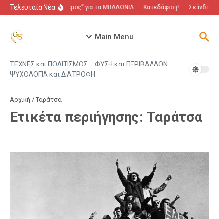
Μετάβαση στο περιεχόμενο
Τελευταία Νέα
“Πόλεμος” για τα ΜΠΑΛΟΝΙΑ
Κατεδάφιση!
Σκάνδαλο π
Main Menu
ΤΕΧΝΕΣ και ΠΟΛΙΤΙΣΜΟΣ
ΦΥΣΗ και ΠΕΡΙΒΑΛΛΟΝ
ΨΥΧΟΛΟΓΙΑ και ΔΙΑΤΡΟΦΗ
Αρχική
/
Ταράτσα
Ετικέτα περιήγησης: Ταράτσα