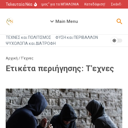
Μετάβαση στο περιεχόμενο
Τελευταία Νέα
“Πόλεμος” για τα ΜΠΑΛΟΝΙΑ
Κατεδάφιση!
Σκάνδαλο π
Main Menu
ΤΕΧΝΕΣ και ΠΟΛΙΤΙΣΜΟΣ
ΦΥΣΗ και ΠΕΡΙΒΑΛΛΟΝ
ΨΥΧΟΛΟΓΙΑ και ΔΙΑΤΡΟΦΗ
Αρχική
/
Τ'εχνες
Ετικέτα περιήγησης: Τ'εχνες