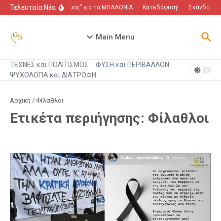
Μετάβαση στο περιεχόμενο
Τελευταία Νέα
“Πόλεμος” για τα ΜΠΑΛΟΝΙΑ
Κατεδάφιση!
Σκάνδαλο πο
Main Menu
ΤΕΧΝΕΣ και ΠΟΛΙΤΙΣΜΟΣ
ΦΥΣΗ και ΠΕΡΙΒΑΛΛΟΝ
ΨΥΧΟΛΟΓΙΑ και ΔΙΑΤΡΟΦΗ
Αρχική
/
Φίλαθλοι
Ετικέτα περιήγησης: Φίλαθλοι