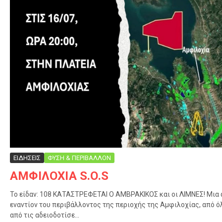
ΕΙΔΗΣΕΙΣ
ΦΥΣΗ & ΠΕΡΙΒΑΛΛΟΝ
ΑΜΦΙΛΟΧΙΑ S.O.S
Το είδαν: 108 ΚΑΤΑΣΤΡΕΦΕΤΑΙ Ο ΑΜΒΡΑΚΙΚΟΣ και οι ΛΙΜΝΕΣ! Μια
εναντίον του περιβάλλοντος της περιοχής της Αμφιλοχίας, από όλε
από τις αδειοδοτίσε...