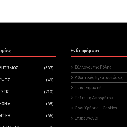
ορίες
Ενδιαφέρουν
Σύλλογοι της Πόλης
ΛΗΤΙΣΜΟΣ
(637)
Αθλητικές Εγκαταστάσεις
ΟΨΕΙΣ
(49)
Ποιοί Είμαστε!
ΗΣΕΙΣ
(710)
Πολιτική Απορρήτου
ΝΩΝΙΑ
(68)
Όροι Χρήσης – Cookies
ΙΤΙΚΗ
(66)
Επικοινωνία