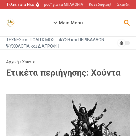
Μετάβαση στο περιεχόμενο
Τελευταία Νέα
“Πόλεμος” για τα ΜΠΑΛΟΝΙΑ
Κατεδάφιση!
Σκάνδαλο π
Main Menu
ΤΕΧΝΕΣ και ΠΟΛΙΤΙΣΜΟΣ
ΦΥΣΗ και ΠΕΡΙΒΑΛΛΟΝ
ΨΥΧΟΛΟΓΙΑ και ΔΙΑΤΡΟΦΗ
Αρχική
/
Χούντα
Ετικέτα περιήγησης: Χούντα