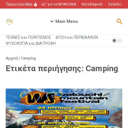
Μετάβαση στο περιεχόμενο
Τελευταία Νέα
“Πόλεμος” για τα ΜΠΑΛΟΝΙΑ
Κατεδάφιση!
Σκάνδαλο πο
Main Menu
ΤΕΧΝΕΣ και ΠΟΛΙΤΙΣΜΟΣ
ΦΥΣΗ και ΠΕΡΙΒΑΛΛΟΝ
ΨΥΧΟΛΟΓΙΑ και ΔΙΑΤΡΟΦΗ
Αρχική
/
Camping
Ετικέτα περιήγησης: Camping