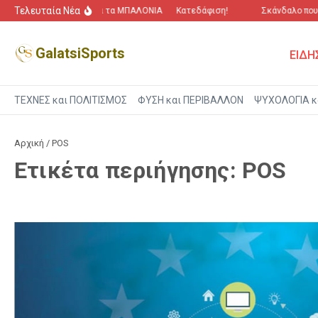
Μετάβαση στο περιεχόμενο
Τελευταία Νέα
“Πόλεμος” για τα ΜΠΑΛΟΝΙΑ
Κατεδάφιση!
Σκάνδαλο που α
GalatsiSports
ΕΙΔΗ
ΤΕΧΝΕΣ και ΠΟΛΙΤΙΣΜΟΣ
ΦΥΣΗ και ΠΕΡΙΒΑΛΛΟΝ
ΨΥΧΟΛΟΓΙΑ κ
Αρχική
/
POS
Ετικέτα περιήγησης: POS