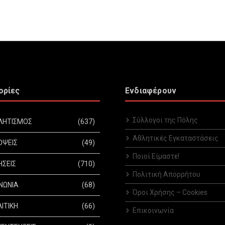
ορίες
Ενδιαφέρουν
Σύλλογοι της Πόλης
ΛΗΤΙΣΜΟΣ
(637)
Αθλητικές Εγκαταστάσεις
ΟΨΕΙΣ
(49)
Ποιοί Είμαστε!
ΗΣΕΙΣ
(710)
Πολιτική Απορρήτου
ΝΩΝΙΑ
(68)
Όροι Χρήσης – Cookies
ΙΤΙΚΗ
(66)
Επικοινωνία