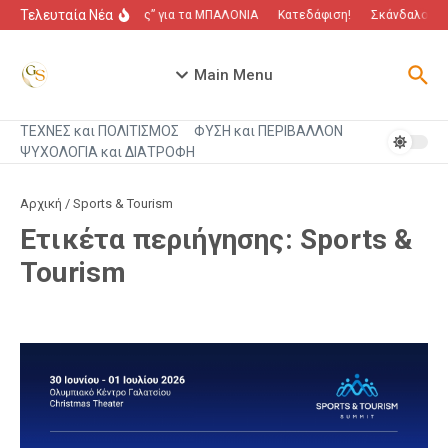
Μετάβαση στο περιεχόμενο
Τελευταία Νέα
“Πόλεμος” για τα ΜΠΑΛΟΝΙΑ
Κατεδάφιση!
Σκάνδαλο που
Main Menu
ΤΕΧΝΕΣ και ΠΟΛΙΤΙΣΜΟΣ
ΦΥΣΗ και ΠΕΡΙΒΑΛΛΟΝ
ΨΥΧΟΛΟΓΙΑ και ΔΙΑΤΡΟΦΗ
Αρχική
/
Sports & Tourism
Ετικέτα περιήγησης: Sports &
Tourism