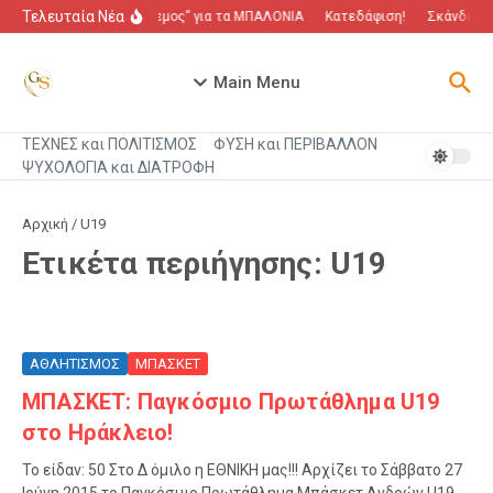
Μετάβαση στο περιεχόμενο
Τελευταία Νέα
“Πόλεμος” για τα ΜΠΑΛΟΝΙΑ
Κατεδάφιση!
Σκάνδαλο 
Main Menu
ΤΕΧΝΕΣ και ΠΟΛΙΤΙΣΜΟΣ
ΦΥΣΗ και ΠΕΡΙΒΑΛΛΟΝ
ΨΥΧΟΛΟΓΙΑ και ΔΙΑΤΡΟΦΗ
Αρχική
/
U19
Ετικέτα περιήγησης: U19
ΑΘΛΗΤΙΣΜΟΣ
ΜΠΑΣΚΕΤ
ΜΠΑΣΚΕΤ: Παγκόσμιο Πρωτάθλημα U19
στο Ηράκλειο!
Το είδαν: 50 Στο Δ όμιλο η ΕΘΝΙΚΗ μας!!! Αρχίζει το Σάββατο 27