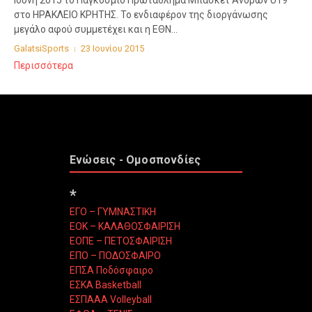
Ιούνη 2015 το Παγκόσμιο Πρωτάθλημα Μπάσκετ Ανδρών U19
στο ΗΡΑΚΛΕΙΟ ΚΡΗΤΗΣ. Το ενδιαφέρον της διοργάνωσης
μεγάλο αφού συμμετέχει και η ΕΘΝ...
GalatsiSports
23 Ιουνίου 2015
Περισσότερα
Ενώσεις - Ομοσπονδίες
*
ΕΓΟ – ΓΥΜΝΑΣΤΙΚΗ
ΕΟΚ – ΚΑΛΑΘΟΣΦΑΙΡΙΣΗ
ΕΟΠΕ – ΠΕΤΟΣΦΑΙΡΙΣΗ
ΕΠΟ – ΠΟΔΟΣΦΑΙΡΟ
ΕΠΣΑ Ποδόσφαιρο
ΕΣΚΑ Basketball
ΕΣΠΑΑΑ Volleyball