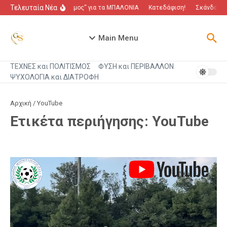
Μετάβαση στο περιεχόμενο
Τελευταία Νέα
“Πόλεμος” για τα ΜΠΑΛΟΝΙΑ
Κατεδάφιση!
Σκάνδαλο π
Main Menu
ΤΕΧΝΕΣ και ΠΟΛΙΤΙΣΜΟΣ
ΦΥΣΗ και ΠΕΡΙΒΑΛΛΟΝ
ΨΥΧΟΛΟΓΙΑ και ΔΙΑΤΡΟΦΗ
Αρχική
/
YouTube
Ετικέτα περιήγησης: YouTube