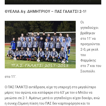
ΘΥΕΛΛΑ Αγ. ΔΗΜΗΤΡΙΟΥ – ΠΑΣ ΓΑΛΑΤΣΙ 2-1!
Οι
γηπεδούχοι
βρέθηκαν
στο 11′ να
προηγούνται
2-0, με γκολ
του
Φαρμάκης
στο 7′ και του
Σουπούλι
στο 11′.
Ο ΠΑΣ ΓΑΛΑΤΣΙ αντέδρασε, είχε τη υπεροχή στο μεγαλύτερο
μέρος του αγώνα, και κατάφερε στο 63′ με τον ο Μπίλο να
μειώσει σε 2-1. Αμέσως μετά οι γηπεδούχοι είχαν δοκάρι, ενώ
η συνεχιζόμενη πίεση του ΠΑΣ δεν καρποφόρησε και το