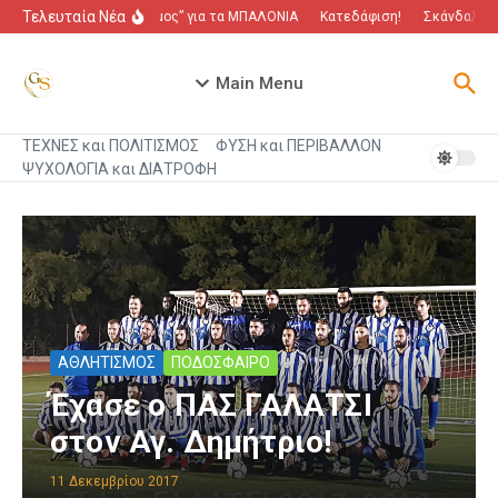
Μετάβαση στο περιεχόμενο
Τελευταία Νέα
“Πόλεμος” για τα ΜΠΑΛΟΝΙΑ
Κατεδάφιση!
Σκάνδαλο πο
Main Menu
ΤΕΧΝΕΣ και ΠΟΛΙΤΙΣΜΟΣ
ΦΥΣΗ και ΠΕΡΙΒΑΛΛΟΝ
ΨΥΧΟΛΟΓΙΑ και ΔΙΑΤΡΟΦΗ
ΑΘΛΗΤΙΣΜΟΣ
ΠΟΔΟΣΦΑΙΡΟ
Έχασε ο ΠΑΣ ΓΑΛΑΤΣΙ
στον Αγ. Δημήτριο!
11 Δεκεμβρίου 2017