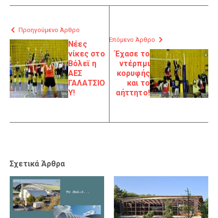
Προηγούμενο Άρθρο
Επόμενο Άρθρο
Νέες
νίκες στο
Έχασε το
Βόλεϊ η
ντέρπμι
ΑΕΣ
κορυφής
ΓΑΛΑΤΣΙΟ
και το
Υ!
αήττητο!
Σχετικά Άρθρα