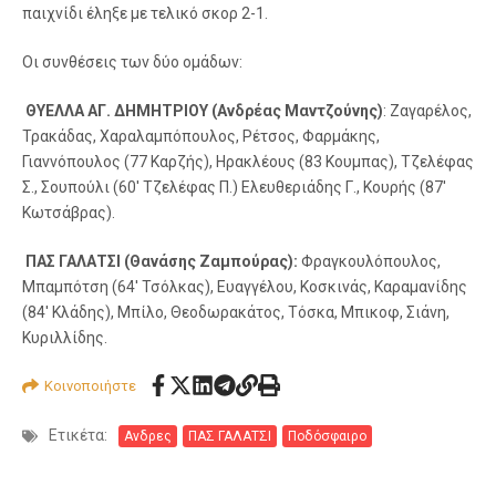
παιχνίδι έληξε με τελικό σκορ 2-1.
Οι συνθέσεις των δύο ομάδων:
ΘΥΕΛΛΑ ΑΓ. ΔΗΜΗΤΡΙΟΥ (Ανδρέας Μαντζούνης)
: Ζαγαρέλος,
Τρακάδας, Χαραλαμπόπουλος, Ρέτσος, Φαρμάκης,
Γιαννόπουλος (77 Καρζής), Ηρακλέους (83 Κουμπας), Τζελέφας
Σ., Σουπούλι (60′ Τζελέφας Π.) Ελευθεριάδης Γ., Κουρής (87′
Κωτσάβρας).
ΠΑΣ ΓΑΛΑΤΣΙ (Θανάσης Ζαμπούρας):
Φραγκουλόπουλος,
Μπαμπότση (64′ Τσόλκας), Ευαγγέλου, Κοσκινάς, Καραμανίδης
(84′ Κλάδης), Μπίλο, Θεοδωρακάτος, Τόσκα, Μπικοφ, Σιάνη,
Κυριλλίδης.
Κοινοποιήστε
Ετικέτα:
Ανδρες
ΠΑΣ ΓΑΛΑΤΣΙ
Ποδόσφαιρο