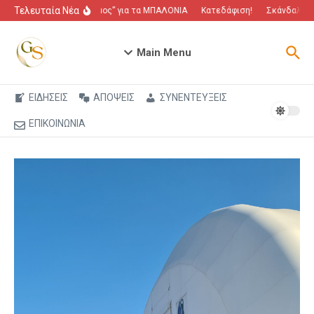
Μετάβαση στο περιεχόμενο
Τελευταία Νέα
“Πόλεμος” για τα ΜΠΑΛΟΝΙΑ
Κατεδάφιση!
Σκάνδαλο πο
Main Menu
ΕΙΔΗΣΕΙΣ
ΑΠΟΨΕΙΣ
ΣΥΝΕΝΤΕΥΞΕΙΣ
ΕΠΙΚΟΙΝΩΝΙΑ