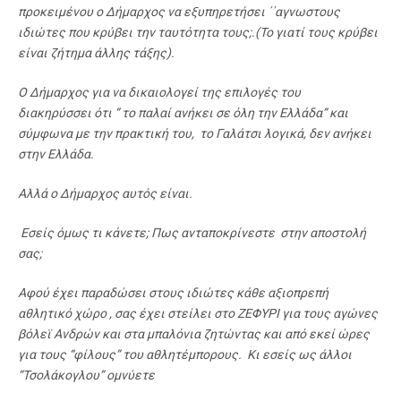
προκειμένου ο Δήμαρχος να εξυπηρετήσει ΄΄αγνωστους
ιδιώτες που κρύβει την ταυτότητα τους;.(Το γιατί τους κρύβει
είναι ζήτημα άλλης τάξης).
Ο Δήμαρχος για να δικαιολογεί της επιλογές του
διακηρύσσει ότι ” το παλαί ανήκει σε όλη την Ελλάδα” και
σύμφωνα με την πρακτική του, το Γαλάτσι λογικά, δεν ανήκει
στην Ελλάδα.
Αλλά ο Δήμαρχος αυτός είναι.
Εσείς όμως τι κάνετε; Πως ανταποκρίνεστε στην αποστολή
σας;
Αφού έχει παραδώσει στους ιδιώτες κάθε αξιοπρεπή
αθλητικό χώρο , σας έχει στείλει στο ΖΕΦΥΡΙ για τους αγώνες
βόλεϊ Ανδρών και στα μπαλόνια ζητώντας και από εκεί ώρες
για τους “φίλους” του αθλητέμπορους. Κι εσείς ως άλλοι
“Τσολάκογλου” ομνύετε