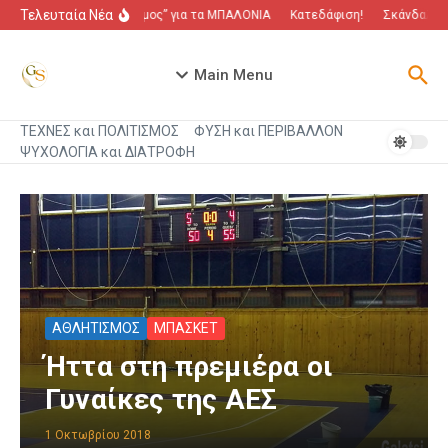
Μετάβαση στο περιεχόμενο
Τελευταία Νέα
“Πόλεμος” για τα ΜΠΑΛΟΝΙΑ
Κατεδάφιση!
Σκάνδαλο πο
Main Menu
ΤΕΧΝΕΣ και ΠΟΛΙΤΙΣΜΟΣ
ΦΥΣΗ και ΠΕΡΙΒΑΛΛΟΝ
ΨΥΧΟΛΟΓΙΑ και ΔΙΑΤΡΟΦΗ
ΑΘΛΗΤΙΣΜΟΣ
ΜΠΑΣΚΕΤ
Ήττα στη πρεμιέρα οι
Γυναίκες της ΑΕΣ
1 Οκτωβρίου 2018