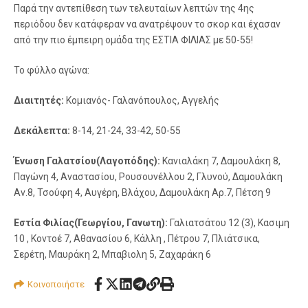
Παρά την αντεπίθεση των τελευταίων λεπτών της 4ης
περιόδου δεν κατάφεραν να ανατρέψουν το σκορ και έχασαν
από την πιο έμπειρη ομάδα της ΕΣΤΙΑ ΦΙΛΙΑΣ με 50-55!
Το φύλλο αγώνα:
Διαιτητές:
Κομιανός- Γαλανόπουλος, Αγγελής
Δεκάλεπτα:
8-14, 21-24, 33-42, 50-55
Ένωση Γαλατσίου(Λαγοπόδης):
Κανιαλάκη 7, Δαμουλάκη 8,
Παγώνη 4, Αναστασίου, Ρουσουνέλλου 2, Γλυνού, Δαμουλάκη
Αν.8, Τσούφη 4, Αυγέρη, Βλάχου, Δαμουλάκη Αρ.7, Πέτση 9
Εστία Φιλίας(Γεωργίου, Γανωτη):
Γαλιατσάτου 12 (3), Κασιμη
10 , Κοντοέ 7, Αθανασίου 6, Κάλλη , Πέτρου 7, Πλιάτσικα,
Σερέτη, Μαυράκη 2, Μπαβιολη 5, Ζαχαράκη 6
Κοινοποιήστε