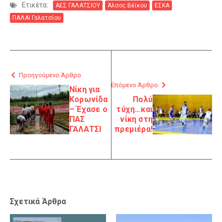
Ετικέτα:
ΑΕΣ ΓΑΛΑΤΣΙΟΥ
Άλσος Βέϊκου
ΕΣΚΑ
ΠΑΛΑΙ Γαλατσίου
Προηγούμενο Άρθρο
Επόμενο Άρθρο
Νίκη για
Κορωνίδα
Πολύ
– Έχασε ο
τύχη…και
ΠΑΣ
νίκη στη
ΓΑΛΑΤΣΙ
πρεμιέρα!
Σχετικά Άρθρα