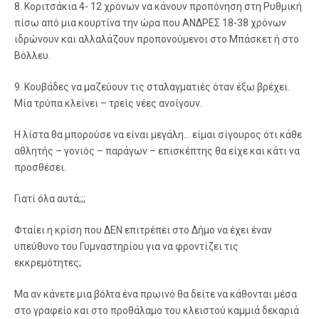
8. Κοριτσάκια 4- 12 χρόνων να κάνουν προπόνηση στη Ρυθμική
πίσω από μια κουρτίνα την ώρα που ΑΝΔΡΕΣ 18-38 χρόνων
ιδρώνουν και αλλαλάζουν προπονούμενοι στο Μπάσκετ ή στο
Βόλλευ.
9. Κουβάδες να μαζεύουν τις σταλαγματιές όταν έξω βρέχει.
Μία τρύπα κλείνει – τρείς νέες ανοίγουν.
Η λίστα θα μπορούσε να είναι μεγάλη… είμαι σίγουρος ότι κάθε
αθλητής – γονιός – παράγων – επισκέπτης θα είχε και κάτι να
προσθέσει.
Γιατί όλα αυτά;;;
Φταίει η κρίση που ΔΕΝ επιτρέπει στο Δήμο να έχει έναν
υπεύθυνο του Γυμναστηρίου για να φροντίζει τις
εκκρεμότητες;
Μα αν κάνετε μια βόλτα ένα πρωινό θα δείτε να κάθονται μέσα
στο γραφείο και στο προθάλαμο του κλειστού καμμιά δεκαριά