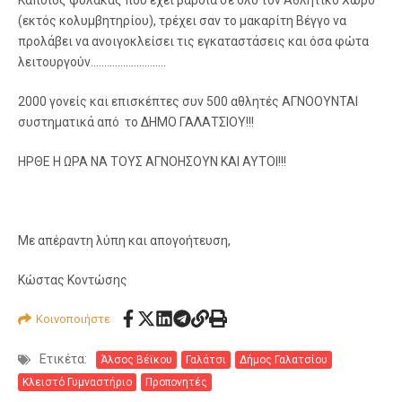
Κάποιος φύλακας που έχει βάρδια σε όλο τον Αθλητικό Χώρο
(εκτός κολυμβητηρίου), τρέχει σαν το μακαρίτη Βέγγο να
προλάβει να ανοιγοκλείσει τις εγκαταστάσεις και όσα φώτα
λειτουργούν……………………….
2000 γονείς και επισκέπτες συν 500 αθλητές ΑΓΝΟΟΥΝΤΑΙ
συστηματικά από το ΔΗΜΟ ΓΑΛΑΤΣΙΟΥ!!!
ΗΡΘΕ Η ΩΡΑ ΝΑ ΤΟΥΣ ΑΓΝΟΗΣΟΥΝ ΚΑΙ ΑΥΤΟΙ!!!
Με απέραντη λύπη και απογοήτευση,
Κώστας Κοντώσης
Κοινοποιήστε
Ετικέτα:
Άλσος Βέϊκου
Γαλάτσι
Δήμος Γαλατσίου
Κλειστό Γυμναστήριο
Προπονητές