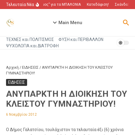
Μετάβαση στο περιεχόμενο
Τελευταία Νέα
“Πόλεμος” για τα ΜΠΑΛΟΝΙΑ
Κατεδάφιση!
Σκάνδαλο πο
Main Menu
ΤΕΧΝΕΣ και ΠΟΛΙΤΙΣΜΟΣ
ΦΥΣΗ και ΠΕΡΙΒΑΛΛΟΝ
ΨΥΧΟΛΟΓΙΑ και ΔΙΑΤΡΟΦΗ
Αρχική
/
ΕΙΔΗΣΕΙΣ
/
ΑΝΥΠΑΡΚΤΗ Η ΔΙΟΙΚΗΣΗ ΤΟΥ ΚΛΕΙΣΤΟΥ
ΓΥΜΝΑΣΤΗΡΙΟΥ!
ΕΙΔΗΣΕΙΣ
ΑΝΥΠΑΡΚΤΗ Η ΔΙΟΙΚΗΣΗ ΤΟΥ
ΚΛΕΙΣΤΟΥ ΓΥΜΝΑΣΤΗΡΙΟΥ!
6 Νοεμβρίου 2012
Ο Δήμος Γαλατσίου, τουλάχιστον τα τελαυταία έξι (6) χρόνια