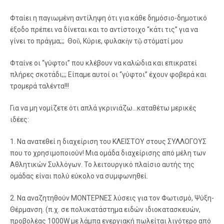
Φταίει η παγιωμένη αντίληψη ότι για κάθε δημόσιο-δημοτικό
έξοδο πρέπει να δίνεται και το αντίστοιχο “κάτι τις” για να
γίνει το πράγμα;;; Θοῦ, Κύριε, φυλακὴν τῷ στόµατί µου
Φταίνε οι “γύφτοι” που κλέβουν να καλώδια και επικρατεί
πλήρες σκοτάδι;;; Είπαμε αυτοί οι “γύφτοι” έχουν φοβερά και
τρομερά ταλέντα!!!
Για να μη νομίζετε ότι απλά γκρινιάζω…καταθέτω μερικές
ιδέες:
1. Να ανατεθεί η διαχείριση του ΚΛΕΙΣΤΟΥ στους ΣΥΛΛΟΓΟΥΣ
που το χρησιμοποιούν! Μια ομάδα διαχείρισης από μέλη των
Αθλητικών Συλλόγων. Το λειτουργικό πλαίσιο αυτής της
ομάδας είναι πολύ εύκολο να συμφωνηθεί.
2. Να αναζητηθούν ΜΟΝΤΕΡΝΕΣ λύσεις για τον Φωτισμό, Ψύξη-
Θέρμανση. (π.χ. σε πολυκατάστημα ειδών ιδιοκατασκευών,
προβολέας 1000W με λάμπα ενεργιακή πωλείται λιγότερο από