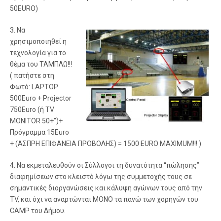
50ΕURO)
3. Να
χρησιμοποιηθεί η
τεχνολογία για το
θέμα του ΤΑΜΠΛΩ!!!
( πατήστε στη
Φωτό: LAPTOP
500Euro + Projector
750Euro (ή TV
MONITOR 50+”)+
Πρόγραμμα 15Euro
+ (ΑΣΠΡΗ ΕΠΙΦΑΝΕΙΑ ΠΡΟΒΟΛΗΣ) = 1500 EURO MAXIMUM!!! )
4. Να εκμεταλευθούν οι Σύλλογοι τη δυνατότητα “πώλησης”
διαφημίσεων στο κλειστό λόγω της συμμετοχής τους σε
σημαντικές διοργανώσεις και κάλυψη αγώνων τους από την
TV, και όχι να αναρτώνται ΜΟΝΟ τα πανώ των χορηγών του
CAMP του Δήμου.