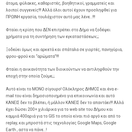
άτομα, φύλακες, καθαριστές, βοηθητικοί, γραμματείς και
λοιποί συγγενείς!!! Αλλά όλοι αυτοί έχουν προσληφθεί για
ΠΡΩΙΝΗ εργασία, τουλάχιστον αυτό μας λένε…!!!
Φταίει η κρίση που ΔΕΝ επιτρέπει στο Δήμο να ξοδέψει
χρήματα για τη συντήρηση των εγκαταστάσεων;;;
Ξοδεύει όμως και αρκετά και σπάταλα σε γιορτές, πανηγύρια,
φρου-φρού και “αρώματα”!!!
Φταίει η ανικανότητα των διοικούντων να αντιληφθούν την
εποχή στην οποία ζούμε;;;
Αυτό είναι το ΜΟΝΟ σίγουρο! Ολόκληρος ΔΗΜΟΣ και ένα e-
mail του είναι δημοσιοποιημένο για επικοινωνία και αυτό
ΚΑΝΕΙΣ δεν το βλέπει, ή μάλλον ΚΑΝΕΙΣ δεν το απαντάει!!! Αλλά
έχει δώσει 200+ χιλιάρικα για το web site του Δήμου και
καμμιά 400αριά για το GIS το οποίο είναι πιό αργό και από το
replay, και μπροστά στις τεχνολογίες Google Maps, Google
Earth , αστα να πάνε…!