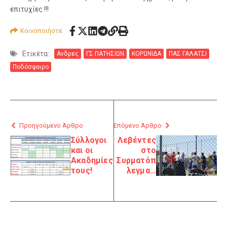
επιτυχίες !!!
Κοινοποιήστε
Ετικέτα:
Ανδρες
ΓΣ ΠΑΤΗΣΙΩΝ
ΚΟΡΩΝΙΔΑ
ΠΑΣ ΓΑΛΑΤΣΙ
Ποδόσφαιρο
Προηγούμενο Άρθρο
Επόμενο Άρθρο
Σύλλογοι
Λεβέντες
και οι
στο
Ακαδημίες
Συρματόπ
τους!
λεγμα…