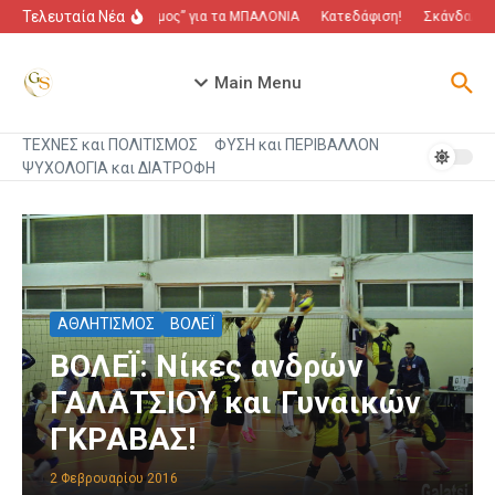
Μετάβαση στο περιεχόμενο
Τελευταία Νέα
“Πόλεμος” για τα ΜΠΑΛΟΝΙΑ
Κατεδάφιση!
Σκάνδαλο πο
Main Menu
ΤΕΧΝΕΣ και ΠΟΛΙΤΙΣΜΟΣ
ΦΥΣΗ και ΠΕΡΙΒΑΛΛΟΝ
ΨΥΧΟΛΟΓΙΑ και ΔΙΑΤΡΟΦΗ
ΑΘΛΗΤΙΣΜΟΣ
ΒΟΛΕΪ
ΒΟΛΕΪ: Νίκες ανδρών
ΓΑΛΑΤΣΙΟΥ και Γυναικών
ΓΚΡΑΒΑΣ!
2 Φεβρουαρίου 2016