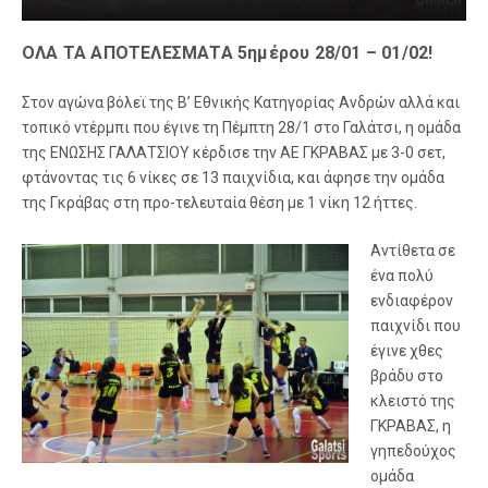
ΟΛΑ ΤΑ ΑΠΟΤΕΛΕΣΜΑΤΑ 5ημέρου 28/01 – 01/02!
Στον αγώνα βόλεϊ της Β’ Εθνικής Κατηγορίας Ανδρών αλλά και
τοπικό ντέρμπι που έγινε τη Πέμπτη 28/1 στο Γαλάτσι, η ομάδα
της ΕΝΩΣΗΣ ΓΑΛΑΤΣΙΟΥ κέρδισε την ΑΕ ΓΚΡΑΒΑΣ με 3-0 σετ,
φτάνοντας τις 6 νίκες σε 13 παιχνίδια, και άφησε την ομάδα
της Γκράβας στη προ-τελευταία θέση με 1 νίκη 12 ήττες.
Αντίθετα σε
ένα πολύ
ενδιαφέρον
παιχνίδι που
έγινε χθες
βράδυ στο
κλειστό της
ΓΚΡΑΒΑΣ, η
γηπεδούχος
ομάδα