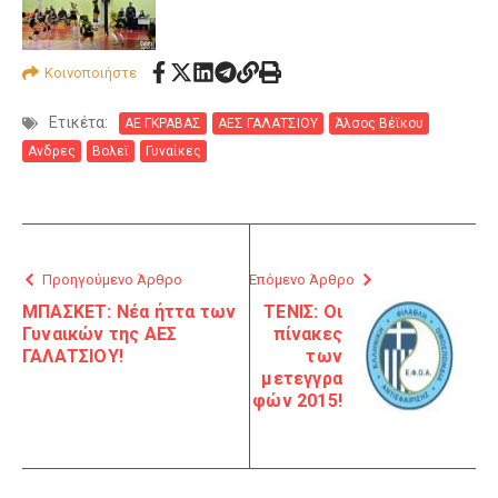
Κοινοποιήστε
Ετικέτα:
ΑΕ ΓΚΡΑΒΑΣ
ΑΕΣ ΓΑΛΑΤΣΙΟΥ
Άλσος Βέϊκου
Ανδρες
Βολεϊ
Γυναίκες
Προηγούμενο Άρθρο
Επόμενο Άρθρο
ΜΠΑΣΚΕΤ: Νέα ήττα των
ΤΕΝΙΣ: Οι
Γυναικών της ΑΕΣ
πίνακες
ΓΑΛΑΤΣΙΟΥ!
των
μετεγγρα
φών 2015!