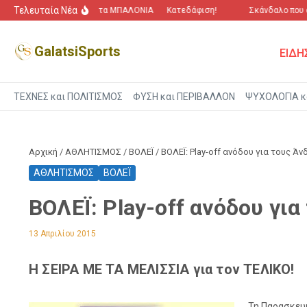
Μετάβαση στο περιεχόμενο
Τελευταία Νέα
“Πόλεμος” για τα ΜΠΑΛΟΝΙΑ
Κατεδάφιση!
Σκάνδαλο που αγ
GalatsiSports
ΕΙΔΗ
ΤΕΧΝΕΣ και ΠΟΛΙΤΙΣΜΟΣ
ΦΥΣΗ και ΠΕΡΙΒΑΛΛΟΝ
ΨΥΧΟΛΟΓΙΑ κ
Αρχική
/
ΑΘΛΗΤΙΣΜΟΣ
/
ΒΟΛΕΪ
/
ΒΟΛΕΪ: Play-off ανόδου για τους Ά
ΑΘΛΗΤΙΣΜΟΣ
ΒΟΛΕΪ
ΒΟΛΕΪ: Play-off ανόδου γι
13 Απριλίου 2015
Η ΣΕΙΡΑ ΜΕ ΤΑ ΜΕΛΙΣΣΙΑ για τον ΤΕΛΙΚΟ!
Τη Παρασκευή