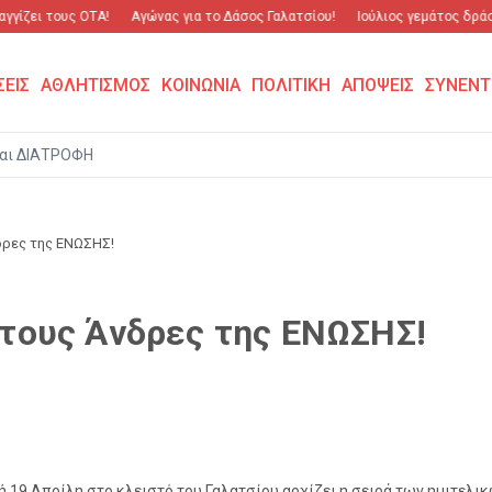
γίζει τους ΟΤΑ!
Αγώνας για το Δάσος Γαλατσίου!
Ιούλιος γεμάτος δράση 
ΣΕΙΣ
ΑΘΛΗΤΙΣΜΟΣ
ΚΟΙΝΩΝΙΑ
ΠΟΛΙΤΙΚΗ
ΑΠΟΨΕΙΣ
ΣΥΝΕΝΤ
αι ΔΙΑΤΡΟΦΗ
νδρες της ΕΝΩΣΗΣ!
α τους Άνδρες της ΕΝΩΣΗΣ!
 19 Απρίλη στο κλειστό του Γαλατσίου αρχίζει η σειρά των ημιτελικώ