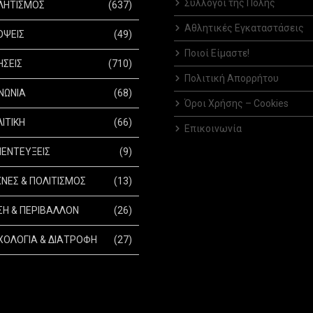
Σύλλογοι της Πόλης
ΛΗΤΙΣΜΟΣ
(637)
Αθλητικές Εγκαταστάσεις
ΟΨΕΙΣ
(49)
Ποιοί Είμαστε!
ΗΣΕΙΣ
(710)
Πολιτική Απορρήτου
ΝΩΝΙΑ
(68)
Όροι Χρήσης – Cookies
ΙΤΙΚΗ
(66)
Επικοινωνία
ΕΝΤΕΥΞΕΙΣ
(9)
ΝΕΣ & ΠΟΛΙΤΙΣΜΟΣ
(13)
Η & ΠΕΡΙΒΑΛΛΟΝ
(26)
ΟΛΟΓΙΑ & ΔΙΑΤΡΟΦΗ
(27)