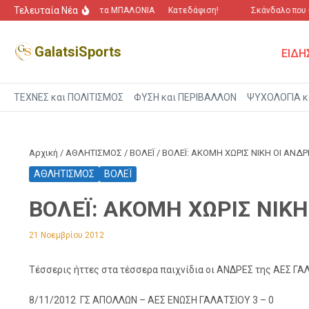
Μετάβαση στο περιεχόμενο
Τελευταία Νέα
“Πόλεμος” για τα ΜΠΑΛΟΝΙΑ
Κατεδάφιση!
Σκάνδαλο που αγ
GalatsiSports
ΕΙΔΗ
ΤΕΧΝΕΣ και ΠΟΛΙΤΙΣΜΟΣ
ΦΥΣΗ και ΠΕΡΙΒΑΛΛΟΝ
ΨΥΧΟΛΟΓΙΑ κ
Αρχική
/
ΑΘΛΗΤΙΣΜΟΣ
/
ΒΟΛΕΪ
/
ΒΟΛΕΪ: ΑΚΟΜΗ ΧΩΡΙΣ ΝΙΚΗ ΟΙ ΑΝΔΡΕ
ΑΘΛΗΤΙΣΜΟΣ
ΒΟΛΕΪ
ΒΟΛΕΪ: ΑΚΟΜΗ ΧΩΡΙΣ ΝΙΚΗ
21 Νοεμβρίου 2012
Τέσσερις ήττες στα τέσσερα παιχνίδια οι ΑΝΔΡΕΣ της ΑΕΣ ΓΑ
8/11/2012 ΓΣ ΑΠΟΛΛΩΝ – ΑΕΣ ΕΝΩΣΗ ΓΑΛΑΤΣΙΟΥ 3 – 0