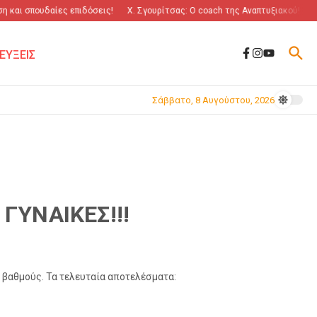
και σπουδαίες επιδόσεις!
Χ. Σγουρίτσας: O coach της Αναπτυξιακού!
“Π
ΕΥΞΕΙΣ
Σάββατο, 8 Αυγούστου, 2026
ΓΥΝΑΙΚΕΣ!!!
 βαθμούς. Τα τελευταία αποτελέσματα: