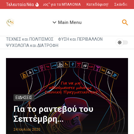
Μετάβαση στο περιεχόμενο
Τελευταία Νέα
“Πόλεμος” για τα ΜΠΑΛΟΝΙΑ
Κατεδάφιση!
Σκάνδαλο πο
Main Menu
ΤΕΧΝΕΣ και ΠΟΛΙΤΙΣΜΟΣ
ΦΥΣΗ και ΠΕΡΙΒΑΛΛΟΝ
ΨΥΧΟΛΟΓΙΑ και ΔΙΑΤΡΟΦΗ
ΕΙΔΗΣΕΙΣ
Για το ραντεβού του
Σεπτέμβρη…
24 Ιουλίου 2020