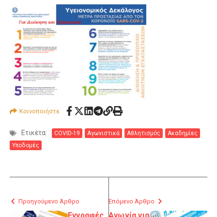
Κοινοποιήστε
Ετικέτα:
COVID-19
Αγωνιστικά
Αθλητισμός
Ακαδημίες
Υποδομές
Προηγούμενο Άρθρο
Επόμενο Άρθρο
Εγγραφές
Αγωνία για