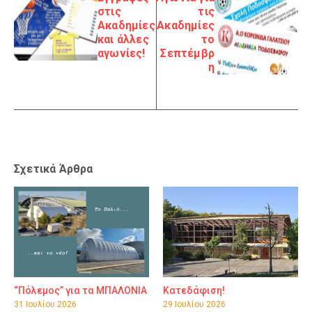
στις
τις
Ακαδημίες
Ακαδημίες
και άλλες
το
αγωνίες!
Σεπτέμβρ
η
Σχετικά Άρθρα
“Πόλεμος” για τα ΜΠΑΛΟΝΙΑ
Κατεδάφιση!
31 Ιουλίου 2026
29 Ιουλίου 2026