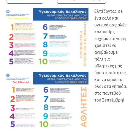
Ελπίζοντας σε
ένα καλό και
υγιεινά ασφαλές
καλοκαίρι,
ευχόμαστε να μη
χρειστεί να
αναβάλουμε
πάλι τις
αθλητικές μας
δραστηριότητες,
και να είμαστε
όλοι στα γήπεδα,
στο παντεβού
του Σεπτέμβρη!