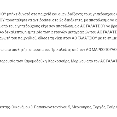
ΟΥ μπήκε δυνατά στο παιχνίδ και αιφνιδιάζοντς τους γηπεδούχους έ
προσπάθησε να αντιδράσει στο 2ο δεκάλεπτο, με αποτέλεσμα να κλε
 από τους γηπεδούχους είχε σαν αποτέλεσμα ο ΑΟ ΓΑΛΑΤΣΙΟΥ να βρεθε
 4ο δεκάλεπτο, η εμπειρία των φετεινών μεταγραφών του ΑΟ ΓΑΛΑΤ
ανωτή του παιχνιδιού, έδωσε τη νίκη στον ΑΟ ΓΑΛΑΤΣΙΟΥ με το επιμέρ
νω από αισθητή η απουσία του Τρικαλιώτη από τον ΑΟ ΜΑΡΚΟΠΟΥΛΟ
 παρουσία των Καραμαδούκη, Κορκοσούρα, Μαρίνου από τον ΑΟ ΓΑΛΑΤ
στης-Οικονόμου 3, Παπακωνσταντίνου 5, Μερκούρης, Ξαρχάς, Σούρλας