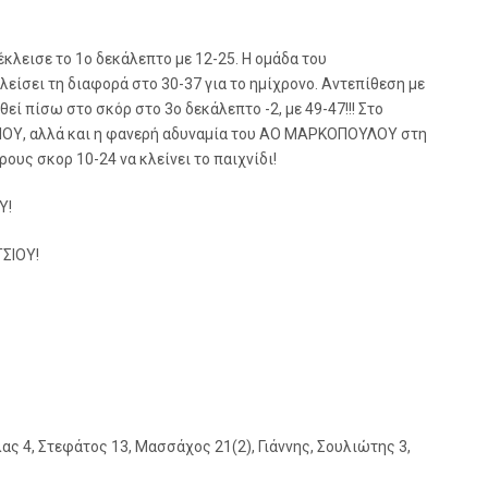
κλεισε το 1ο δεκάλεπτο με 12-25. Η ομάδα του
ίσει τη διαφορά στο 30-37 για το ημίχρονο. Αντεπίθεση με
ί πίσω στο σκόρ στο 3ο δεκάλεπτο -2, με 49-47!!! Στο
ΣΙΟΥ, αλλά και η φανερή αδυναμία του ΑΟ ΜΑΡΚΟΠΟΥΛΟΥ στη
ους σκορ 10-24 να κλείνει το παιχνίδι!
Υ!
ΣΙΟΥ!
 4, Στεφάτος 13, Μασσάχος 21(2), Γιάννης, Σουλιώτης 3,