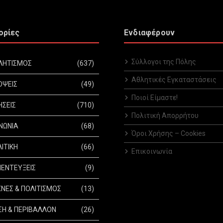
ορίες
Ενδιαφέρουν
Σύλλογοι της Πόλης
ΛΗΤΙΣΜΟΣ
(637)
Αθλητικές Εγκαταστάσεις
ΟΨΕΙΣ
(49)
Ποιοί Είμαστε!
ΗΣΕΙΣ
(710)
Πολιτική Απορρήτου
ΝΩΝΙΑ
(68)
Όροι Χρήσης – Cookies
ΙΤΙΚΗ
(66)
Επικοινωνία
ΕΝΤΕΥΞΕΙΣ
(9)
ΝΕΣ & ΠΟΛΙΤΙΣΜΟΣ
(13)
Η & ΠΕΡΙΒΑΛΛΟΝ
(26)