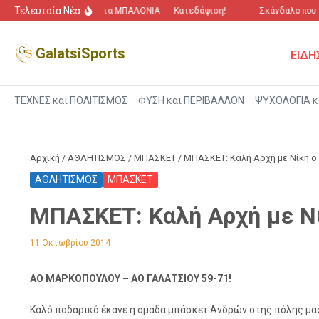
Μετάβαση στο περιεχόμενο
Τελευταία Νέα
“Πόλεμος” για τα ΜΠΑΛΟΝΙΑ
Κατεδάφιση!
Σκάνδαλο που αγ
GalatsiSports
ΕΙΔΗ
ΤΕΧΝΕΣ και ΠΟΛΙΤΙΣΜΟΣ
ΦΥΣΗ και ΠΕΡΙΒΑΛΛΟΝ
ΨΥΧΟΛΟΓΙΑ κ
Αρχική
/
ΑΘΛΗΤΙΣΜΟΣ
/
ΜΠΑΣΚΕΤ
/
ΜΠΑΣΚΕΤ: Καλή Αρχή με Νίκη ο
ΑΘΛΗΤΙΣΜΟΣ
ΜΠΑΣΚΕΤ
ΜΠΑΣΚΕΤ: Καλή Αρχή με Ν
11 Οκτωβρίου 2014
ΑΟ ΜΑΡΚΟΠΟΥΛΟΥ – ΑΟ ΓΑΛΑΤΣΙΟΥ 59-71!
Καλό ποδαρικό έκανε η ομάδα μπάσκετ Ανδρών στης πόλης μα