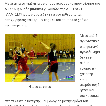
Μετά τη πετυχημένη πορεία τους πέρυσι στο πρωτάθλημα της
Α ΕΣΚΑ, η ομάδα μπάσκετ γυναικών της ΑΕΣ ΕΝΩΣΗ
ΓΑΛΑΤΣΙΟΥ φαίνεται ότι δεν έχει συνέλθει από τις
αποχωρήσεις παικτριών της και του επί πολλά χρόνια
προνονητή της.
Μετά από 5
αγωνιστικές
στο φετεινό
πρωτάθλημα
δεν έχει
ακόμη
γνωρίσει τη
χαρά της
νίκης
μετρώντας 5
Φωτό αρχείου
ήττες και
συγκατοικεί
στη τελευταία θέση της βαθμολογίας με την ομάδα του