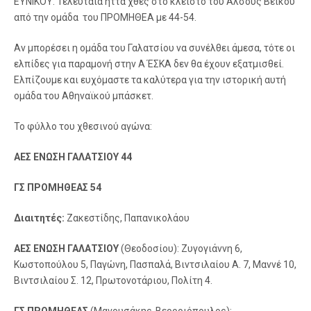
ΕΥΝΙΚΟΥ. Τελευταία ήττα χθές στο κλειστό του Άλσους Βέικου
από την ομάδα του ΠΡΟΜΗΘΕΑ με 44-54.
Αν μπορέσει η ομάδα του Γαλατσίου να συνέλθει άμεσα, τότε οι
ελπίδες για παραμονή στην Α ΈΣΚΑ δεν θα έχουν εξατμισθεί.
Ελπίζουμε και ευχόμαστε τα καλύτερα για την ιστορική αυτή
ομάδα του Αθηναϊκού μπάσκετ.
Το φύλλο του χθεσινού αγώνα:
ΑΕΣ ΕΝΩΣΗ ΓΑΛΑΤΣΙΟΥ 44
ΓΣ ΠΡΟΜΗΘΕΑΣ 54
Διαιτητές:
Ζακεστίδης, Παπανικολάου
ΑΕΣ ΕΝΩΣΗ ΓΑΛΑΤΣΙΟΥ
(Θεοδοσίου): Ζυγογιάννη 6,
Κωστοπούλου 5, Παγώνη, Πασπαλά, Βιντσιλαίου Α. 7, Μαννέ 10,
Βιντσιλαίου Σ. 12, Πρωτονοτάριου, Πολίτη 4.