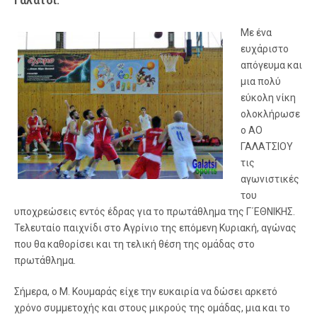
Γαλάτσι.
Με ένα
ευχάριστο
απόγευμα και
μια πολύ
εύκολη νίκη
ολοκλήρωσε
ο ΑΟ
ΓΑΛΑΤΣΙΟΥ
τις
αγωνιστικές
του
υποχρεώσεις εντός έδρας για το πρωτάθλημα της Γ΄ΕΘΝΙΚΗΣ.
Τελευταίο παιχνίδι στο Αγρίνιο της επόμενη Κυριακή, αγώνας
που θα καθορίσει και τη τελική θέση της ομάδας στο
πρωτάθλημα.
Σήμερα, ο Μ. Κουμαράς είχε την ευκαιρία να δώσει αρκετό
χρόνο συμμετοχής και στους μικρούς της ομάδας, μια και το