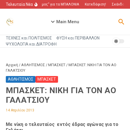
Μετάβαση στο περιεχόμενο
Τελευταία Νέα
“Πόλεμος” για τα ΜΠΑΛΟΝΙΑ
Κατεδάφιση!
Σκάνδαλο π
Main Menu
ΤΕΧΝΕΣ και ΠΟΛΙΤΙΣΜΟΣ
ΦΥΣΗ και ΠΕΡΙΒΑΛΛΟΝ
ΨΥΧΟΛΟΓΙΑ και ΔΙΑΤΡΟΦΗ
Αρχική
/
ΑΘΛΗΤΙΣΜΟΣ
/
ΜΠΑΣΚΕΤ
/
ΜΠΑΣΚΕΤ: ΝΙΚΗ ΓΙΑ ΤΟΝ ΑΟ
ΓΑΛΑΤΣΙΟΥ
ΑΘΛΗΤΙΣΜΟΣ
ΜΠΑΣΚΕΤ
ΜΠΑΣΚΕΤ: ΝΙΚΗ ΓΙΑ ΤΟΝ ΑΟ
ΓΑΛΑΤΣΙΟΥ
14 Απριλίου 2013
Με νίκη ο τελευταίος εντός έδρας αγώνας για το