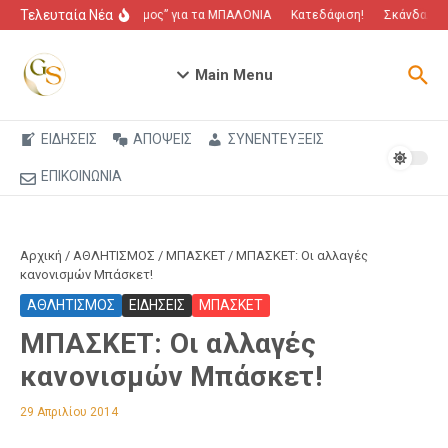
Μετάβαση στο περιεχόμενο
Τελευταία Νέα
“Πόλεμος” για τα ΜΠΑΛΟΝΙΑ
Κατεδάφιση!
Σκάνδαλο π
Main Menu
ΕΙΔΗΣΕΙΣ
ΑΠΟΨΕΙΣ
ΣΥΝΕΝΤΕΥΞΕΙΣ
ΕΠΙΚΟΙΝΩΝΙΑ
Αρχική
/
ΑΘΛΗΤΙΣΜΟΣ
/
ΜΠΑΣΚΕΤ
/
ΜΠΑΣΚΕΤ: Οι αλλαγές
κανονισμών Μπάσκετ!
ΑΘΛΗΤΙΣΜΟΣ
ΕΙΔΗΣΕΙΣ
ΜΠΑΣΚΕΤ
ΜΠΑΣΚΕΤ: Οι αλλαγές
κανονισμών Μπάσκετ!
29 Απριλίου 2014