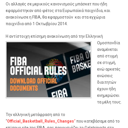
Οι αλλαγές σε μερικούς κανονισμούς μπάσκετ που ήδη
εφαρμόστηκαν από φέτος στα Ευρωπαϊκά παιχνίδια, και
ανακοίνωσε η FIBA, θα εφαρμοστούν και στα εγχώρια
παιχνίδια από 1 Οκτωβρίου 2014.
Η αντίστοιχη επίσημη ανακο
ίνωση από την Ελληνική
Ομοσπονδία
αναμένεται
από στιγμή
σε στιγμή,
ενώ αρκετές
ενώσεις
διαιτητών
έχουν ήδη
ενημερώσει
τα μέλη τους.
Την ελληνική μετάφραση από το
“
Official_Basketball_Rules_Changes
“
που κατεβάσαμε από το
επίσημο site της FIBA, σας παρουσιάζει το Galatsiports στο