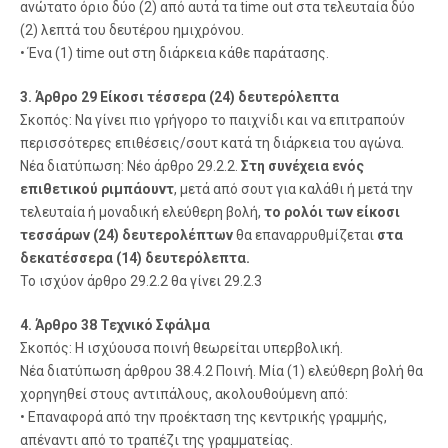
ανώτατο όριο δύο (2) από αυτά τα time out στα τελευταία δύο
(2) λεπτά του δευτέρου ημιχρόνου.
• Ένα (1) time out στη διάρκεια κάθε παράτασης.
3. Άρθρο 29 Είκοσι τέσσερα (24) δευτερόλεπτα
Σκοπός: Να γίνει πιο γρήγορο το παιχνίδι και να επιτραπούν
περισσότερες επιθέσεις/σουτ κατά τη διάρκεια του αγώνα.
Νέα διατύπωση: Νέο άρθρο 29.2.2.
Στη συνέχεια ενός
επιθετικού ριμπάουντ
, μετά από σουτ για καλάθι ή μετά την
τελευταία ή μοναδική ελεύθερη βολή,
το ρολόι των είκοσι
τεσσάρων (24) δευτερολέπτων
θα επαναρρυθμίζεται
στα
δεκατέσσερα (14) δευτερόλεπτα.
Το ισχύον άρθρο 29.2.2 θα γίνει 29.2.3
4. Άρθρο 38 Τεχνικό Σφάλμα
Σκοπός: Η ισχύουσα ποινή θεωρείται υπερβολική.
Νέα διατύπωση άρθρου 38.4.2 Ποινή. Μία (1) ελεύθερη βολή θα
χορηγηθεί στους αντιπάλους, ακολουθούμενη από:
• Επαναφορά από την προέκταση της κεντρικής γραμμής,
απέναντι από το τραπέζι της γραμματείας.