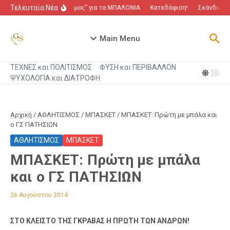
Μετάβαση στο περιεχόμενο
Τελευταία Νέα
“Πόλεμος” για τα ΜΠΑΛΟΝΙΑ
Κατεδάφιση!
Σκάνδαλο π
Main Menu
ΤΕΧΝΕΣ και ΠΟΛΙΤΙΣΜΟΣ
ΦΥΣΗ και ΠΕΡΙΒΑΛΛΟΝ
ΨΥΧΟΛΟΓΙΑ και ΔΙΑΤΡΟΦΗ
Αρχική
/
ΑΘΛΗΤΙΣΜΟΣ
/
ΜΠΑΣΚΕΤ
/
ΜΠΑΣΚΕΤ: Πρώτη με μπάλα και
ο ΓΣ ΠΑΤΗΣΙΩΝ
ΑΘΛΗΤΙΣΜΟΣ
ΜΠΑΣΚΕΤ
ΜΠΑΣΚΕΤ: Πρώτη με μπάλα
και ο ΓΣ ΠΑΤΗΣΙΩΝ
26 Αυγούστου 2014
ΣΤΟ ΚΛΕΙΣΤΟ ΤΗΣ ΓΚΡΑΒΑΣ Η ΠΡΩΤΗ ΤΩΝ ΑΝΔΡΩΝ!