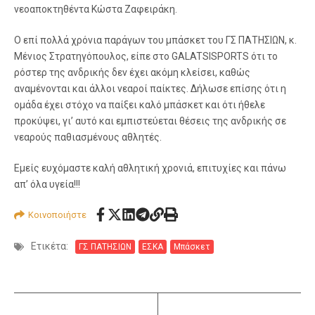
νεοαποκτηθέντα Κώστα Ζαφειράκη.
Ο επί πολλά χρόνια παράγων του μπάσκετ του ΓΣ ΠΑΤΗΣΙΩΝ, κ.
Μένιος Στρατηγόπουλος, είπε στο GALATSISPORTS ότι το
ρόστερ της ανδρικής δεν έχει ακόμη κλείσει, καθώς
αναμένονται και άλλοι νεαροί παίκτες. Δήλωσε επίσης ότι η
ομάδα έχει στόχο να παίξει καλό μπάσκετ και ότι ήθελε
προκύψει, γι’ αυτό και εμπιστεύεται θέσεις της ανδρικής σε
νεαρούς παθιασμένους αθλητές.
Εμείς ευχόμαστε καλή αθλητική χρονιά, επιτυχίες και πάνω
απ’ όλα υγεία!!!
Κοινοποιήστε
Ετικέτα:
ΓΣ ΠΑΤΗΣΙΩΝ
ΕΣΚΑ
Μπάσκετ