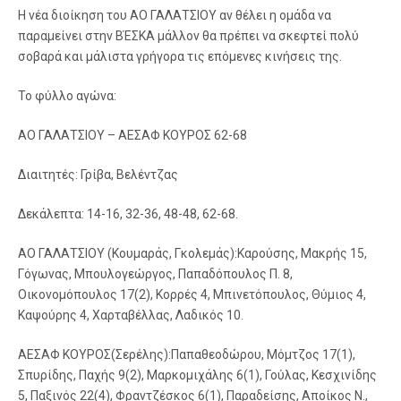
Η νέα διοίκηση του ΑΟ ΓΑΛΑΤΣΙΟΥ αν θέλει η ομάδα να
παραμείνει στην ΒΈΣΚΑ μάλλον θα πρέπει να σκεφτεί πολύ
σοβαρά και μάλιστα γρήγορα τις επόμενες κινήσεις της.
Το φύλλο αγώνα:
ΑΟ ΓΑΛΑΤΣΙΟΥ – ΑΕΣΑΦ ΚΟΥΡΟΣ 62-68
Διαιτητές: Γρίβα, Βελέντζας
Δεκάλεπτα: 14-16, 32-36, 48-48, 62-68.
ΑΟ ΓΑΛΑΤΣΙΟΥ (Κουμαράς, Γκολεμάς):Καρούσης, Μακρής 15,
Γόγωνας, Μπουλογεώργος, Παπαδόπουλος Π. 8,
Οικονομόπουλος 17(2), Κορρές 4, Μπινετόπουλος, Θύμιος 4,
Καψούρης 4, Χαρταβέλλας, Λαδικός 10.
ΑΕΣΑΦ ΚΟΥΡΟΣ(Σερέλης):Παπαθεοδώρου, Μόμτζος 17(1),
Σπυρίδης, Παχής 9(2), Μαρκομιχάλης 6(1), Γούλας, Κεσχινίδης
5, Παξινός 22(4), Φραντζέσκος 6(1), Παραδείσης, Αποίκος Ν.,