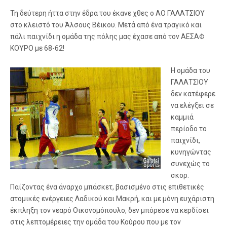
Τη δεύτερη ήττα στην έδρα του έκανε χθες ο ΑΟ ΓΑΛΑΤΣΙΟΥ
στο κλειστό του Άλσους Βέικου. Μετά από ένα τραγικό και
πάλι παιχνίδι η ομάδα της πόλης μας έχασε από τον ΑΕΣΑΦ
ΚΟΥΡΟ με 68-62!
Η ομάδα του
ΓΑΛΑΤΣΙΟΥ
δεν κατέφερε
να ελέγξει σε
καμμιά
περίοδο το
παιχνίδι,
κυνηγώντας
συνεχώς το
σκορ.
Παίζοντας ένα άναρχο μπάσκετ, βασισμένο στις επιθετικές
ατομικές ενέργειες Λαδικού και Μακρή, και με μόνη ευχάριστη
έκπληξη τον νεαρό Οικονομόπουλο, δεν μπόρεσε να κερδίσει
στις λεπτομέρειες την ομάδα του Κούρου που με τον