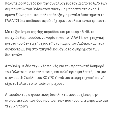
πολύπειρο Μόμτζο και την συνολική ευστοχία από τα 6,75 των
συμπαικτών του βρίσκοταν συνεχώς μπροστά στο σκορ. Η
άμυνα ζώνης που και πάλι επέλεξε για μεγάλα διαστήματα το
ΓΑΛΑΤΣΙ δεν απέδωσε αφού δέχτηκε συνολικά εννέα τρίποντα.
Με το ξεκίνημα της 4ης περιόδου και με σκορ 48-48, το
παιχνίδι θα μπορούσε να γυρίσει για το ΓΑΛΑΤΣΙ αν η τεχνική
ηγεσία του δεν είχε “ξεχάσει” στο πάγκο τον Λαδικό, και ήταν
συγκεντρωμένη στο παιχνίδι και όχι στα σφυρίγματα των
διαιτητών.
Αποβολή με δύο τεχνικές ποινές για τον προπονητή Κουμαρά
του Γαλατσίου στα τελευταία, και πολύ κρίσιμα λεπτά, και μια
στον coach Σερέλη του ΚΟΥΡΟΥ ενώ μια ακόμη τεχνική ποινή
είχε το Γαλάτσι στο πρώτο ημίχρονο.
Απαράδεκτος ο φραστικός διαπληκτισμός, ασχέτως της
αιτίας, μεταξύ των δύο προπονητών που τους απέφερε από μία
τεχνική ποινή.