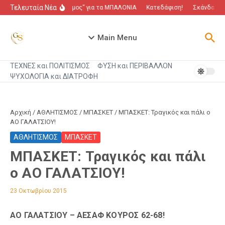
Μετάβαση στο περιεχόμενο
Τελευταία Νέα
“Πόλεμος” για τα ΜΠΑΛΟΝΙΑ
Κατεδάφιση!
Σκάνδαλο π
Main Menu
ΤΕΧΝΕΣ και ΠΟΛΙΤΙΣΜΟΣ
ΦΥΣΗ και ΠΕΡΙΒΑΛΛΟΝ
ΨΥΧΟΛΟΓΙΑ και ΔΙΑΤΡΟΦΗ
Αρχική
/
ΑΘΛΗΤΙΣΜΟΣ
/
ΜΠΑΣΚΕΤ
/
ΜΠΑΣΚΕΤ: Τραγικός και πάλι ο
ΑΟ ΓΑΛΑΤΣΙΟΥ!
ΑΘΛΗΤΙΣΜΟΣ
ΜΠΑΣΚΕΤ
ΜΠΑΣΚΕΤ: Τραγικός και πάλι
ο ΑΟ ΓΑΛΑΤΣΙΟΥ!
23 Οκτωβρίου 2015
ΑΟ ΓΑΛΑΤΣΙΟΥ – ΑΕΣΑΦ ΚΟΥΡΟΣ 62-68!