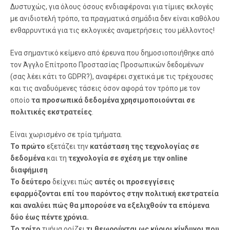
Δυστυχώς, για όλους όσους ενδιαφέροναι για τίμιες εκλογές
με ανιδιοτελή τρόπο, τα πραγματικά σημάδια δεν είναι καθόλου
ενθαρρυντικά για τις εκλογικές αναμετρήσεις του μέλλοντος!
Ενα σημαντικό κείμενο από έρευνα που δημοσιοποιήθηκε από
τον Άγγλο Επίτροπο Προστασίας Προσωπικών δεδομένων
(σας λέει κάτι το GDPR?), αναφέρει σχετικά με τις τρέχουσες
και τις αναδυόμενες τάσεις όσον αφορά τον τρόπο με τον
οποίο
τα προσωπικά δεδομένα χρησιμοποιούνται σε
πολιτικές εκστρατείες
.
Είναι χωρισμένο σε τρία τμήματα.
Το πρώτο
εξετάζει την
κατάσταση της τεχνολογίας σε
δεδομένα
και τη
τεχνολογία σε σχέση με την online
διαφήμιση
Το δεύτερο
δείχνει πώς
αυτές οι προσεγγίσεις
εφαρμόζονται επί του παρόντος στην πολιτική εκστρατεία
και αναλύει πώς θα μπορούσε να εξελιχθούν τα επόμενα
δύο έως πέντε χρόνια.
Το τρίτο
τμήμα ορίζει
τι θεωρούνται ως κύριοι κίνδυνοι που