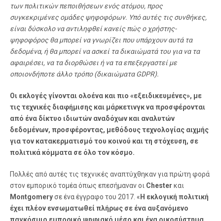
των πολιτικών πεποιθήσεων ενός ατόμου, προς
συγκεκριμένες ομάδες ψηφοφόρων. Υπό αυτές τις συνθήκες,
είναι δύσκολο να αντιληφθεί κανείς πώς ο χρήστης-
ψηφοφόρος θα μπορεί να γνωρίζει που υπάρχουν αυτά τα
δεδομένα, ή θα μπορεί να ασκεί τα δικαιώματά του για να τα
αφαιρέσει, να τα διορθώσει ή να τα επεξεργαστεί με
οποιονδήποτε άλλο τρόπο (δικαιώματα GDPR).
Οι εκλογές γίνονται ολοένα και πιο «εξειδικευμένες», με
τις τεχνικές διαφήμισης και μάρκετινγκ να προσφέρονται
από ένα δίκτυο ιδιωτών αναδόχων και αναλυτών
δεδομένων, προσφέροντας, μεθόδους τεχνολογίας αιχμής
για τον κατακερματισμό του κοινού και τη στόχευση, σε
πολιτικά κόμματα σε όλο τον κόσμο.
Πολλές από αυτές τις τεχνικές αναπτύχθηκαν για πρώτη φορά
στον εμπορικό τομέα όπως επεσήμαναν οι
Chester
και
Montgomery
σε ένα έγγραφο του 2017. «
Η εκλογική πολιτική
έχει πλέον ενσωματωθεί πλήρως σε ένα αυξανόμενο
παγκόσμιο εμπορικό ψηφιακό μέσο και ένα οικοσύστημα