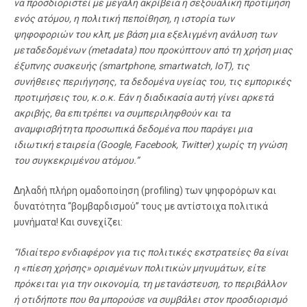
να προσδιοριστεί με μεγάλη ακρίβεια η σεξουαλική προτίμηση
ενός ατόμου, η πολιτική πεποίθηση, η ιστορία των
ψηφοφοριών του κλπ, με βάση μια εξελιγμένη ανάλυση των
μεταδεδομένων (metadata) που προκύπτουν από τη χρήση μιας
έξυπνης συσκευής (smartphone, smartwatch, IoT), τις
συνήθειες περιήγησης, τα δεδομένα υγείας του, τις εμπορικές
προτιμήσεις του, κ.ο.κ. Εάν η διαδικασία αυτή γίνει αρκετά
ακριβής, θα επιτρέπει να συμπεριληφθούν και τα
αναμφισβήτητα προσωπικά δεδομένα που παράγει μια
ιδιωτική εταιρεία (Google, Facebook, Twitter) χωρίς τη γνώση
του συγκεκριμένου ατόμου.”
Δηλαδή πλήρη ομαδοποίηση (profiling) των ψηφορόρων και
δυνατότητα “βομβαρδισμού” τους με αντίστοιχα πολιτικά
μυνήματα! Και συνεχίζει:
“Ιδιαίτερο ενδιαφέρον για τις πολιτικές εκστρατείες θα είναι
η «πίεση χρήσης» ορισμένων πολιτικών μηνυμάτων, είτε
πρόκειται για την οικονομία, τη μετανάστευση, το περιβάλλον
ή οτιδήποτε που θα μπορούσε να συμβάλει στον προσδιορισμό