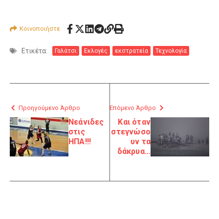
Κοινοποιήστε
Ετικέτα:
Γαλάτσι
Εκλογές
εκστρατεία
Τεχνολογία
Προηγούμενο Άρθρο
Επόμενο Άρθρο
Νεάνιδες
Και όταν
στις
στεγνώσο
ΗΠΑ!!!
υν τα
δάκρυα…