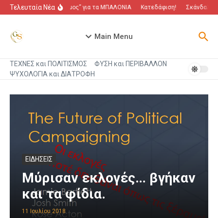
Μετάβαση στο περιεχόμενο
Τελευταία Νέα
“Πόλεμος” για τα ΜΠΑΛΟΝΙΑ
Κατεδάφιση!
Σκάνδαλο πο
Main Menu
ΤΕΧΝΕΣ και ΠΟΛΙΤΙΣΜΟΣ
ΦΥΣΗ και ΠΕΡΙΒΑΛΛΟΝ
ΨΥΧΟΛΟΓΙΑ και ΔΙΑΤΡΟΦΗ
ΕΙΔΗΣΕΙΣ
Μύρισαν εκλογές… βγήκαν
και τα φίδια.
11 Ιουλίου 2018