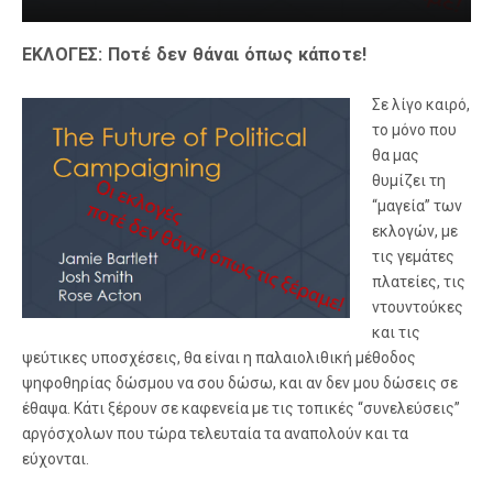
ΕΚΛΟΓΕΣ: Ποτέ δεν θάναι όπως κάποτε!
Σε λίγο καιρό,
το μόνο που
θα μας
θυμίζει τη
“μαγεία” των
εκλογών, με
τις γεμάτες
πλατείες, τις
ντουντούκες
και τις
ψεύτικες υποσχέσεις, θα είναι η παλαιολιθική μέθοδος
ψηφοθηρίας δώσμου να σου δώσω, και αν δεν μου δώσεις σε
έθαψα. Κάτι ξέρουν σε καφενεία με τις τοπικές “συνελεύσεις”
αργόσχολων που τώρα τελευταία τα αναπολούν και τα
εύχονται.