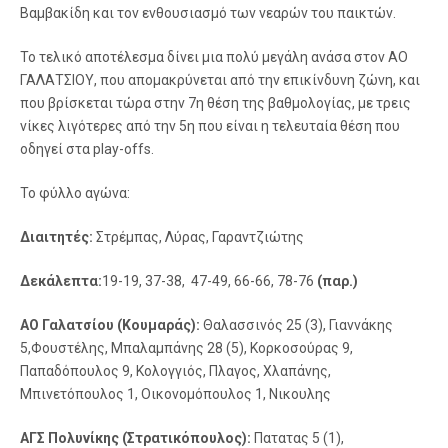
Βαμβακίδη και τον ενθουσιασμό των νεαρών του παικτών.
Το τελικό αποτέλεσμα δίνει μια πολύ μεγάλη ανάσα στον ΑΟ
ΓΑΛΑΤΣΙΟΥ, που απομακρύνεται από την επικίνδυνη ζώνη, και
που βρίσκεται τώρα στην 7η θέση της βαθμολογίας, με τρεις
νίκες λιγότερες από την 5η που είναι η τελευταία θέση που
οδηγεί στα play-offs.
Το φύλλο αγώνα:
Διαιτητές:
Στρέμπας, Λύρας, Γαραντζιώτης
Δεκάλεπτα:
19-19, 37-38, 47-49, 66-66, 78-76
(παρ.)
ΑΟ Γαλατσίου (Κουμαράς):
Θαλασσινός 25 (3), Γιαννάκης
5,Φουστέλης, Μπαλαμπάνης 28 (5), Κορκοσούρας 9,
Παπαδόπουλος 9, Κολογγιός, Πλαγος, Χλαπάνης,
Μπινετόπουλος 1, Οικονομόπουλος 1, Νικουλης
ΑΓΣ Πολυνίκης (Στρατικόπουλος):
Πατατας 5 (1),