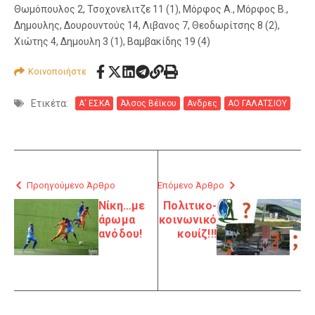
Θωμόπουλος 2, Τσοχονελιτζε 11 (1), Μόρφος Α., Μόρφος Β.,
Δημουλης, Δουρουντούς 14, Λιβανος 7, Θεοδωρίτσης 8 (2),
Χιώτης 4, Δημουλη 3 (1), Βαμβακίδης 19 (4)
Κοινοποιήστε
Ετικέτα:
Α' ΕΣΚΑ
Άλσος Βέϊκου
Ανδρες
ΑΟ ΓΑΛΑΤΣΙΟΥ
Προηγούμενο Άρθρο
Επόμενο Άρθρο
Νίκη…με
Πολιτικο-
άρωμα
κοινωνικό
ανόδου!
κουίζ!!!