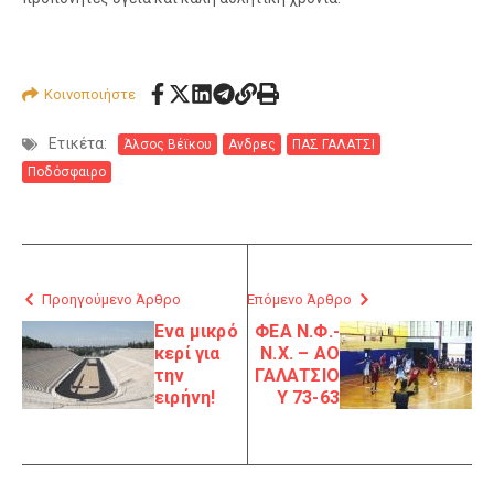
Κοινοποιήστε
Ετικέτα:
Άλσος Βέϊκου
Ανδρες
ΠΑΣ ΓΑΛΑΤΣΙ
Ποδόσφαιρο
Προηγούμενο Άρθρο
Επόμενο Άρθρο
Eνα μικρό
ΦΕΑ Ν.Φ.-
κερί για
Ν.Χ. – ΑΟ
την
ΓΑΛΑΤΣΙΟ
ειρήνη!
Υ 73-63