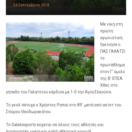
24 Σεπτεμβρίου 2018
Με νίκη στη
πρώτη
αγωνιστική
ξεκίνησε ο
ΠΑΣ ΓΑΛΑΤΣΙ
το
πρωτάθλημα
στον Γ’ όμιλο
της Β’ ΕΠΣΑ.
Χθες στο
γήπεδο του Γαλατσίου κέρδισε με 1-0 την Αγία Ελεούσα.
Το γκολ πέτυχε ο Χρήστος Ραπαϊ στο 89′ ,μετά από ασίστ του
Σπύρου Θεοδωρακάτου.
Το Galatsisports εύχεται σε όλους τους αθλητές και
προπονητές υγεία και καλή αθλητική χρονιά!