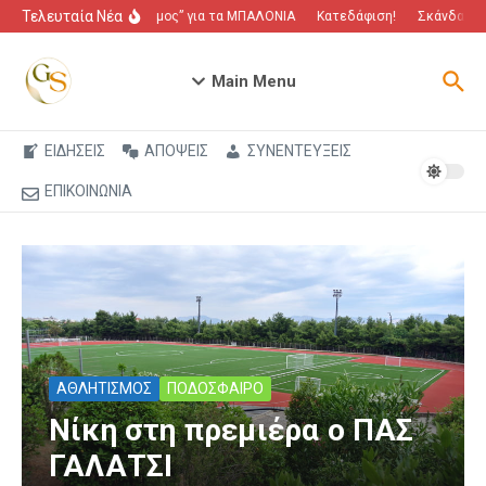
Μετάβαση στο περιεχόμενο
Τελευταία Νέα
“Πόλεμος” για τα ΜΠΑΛΟΝΙΑ
Κατεδάφιση!
Σκάνδαλο π
Main Menu
ΕΙΔΗΣΕΙΣ
ΑΠΟΨΕΙΣ
ΣΥΝΕΝΤΕΥΞΕΙΣ
ΕΠΙΚΟΙΝΩΝΙΑ
ΑΘΛΗΤΙΣΜΟΣ
ΠΟΔΟΣΦΑΙΡΟ
Νίκη στη πρεμιέρα ο ΠΑΣ
ΓΑΛΑΤΣΙ